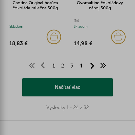
Caotina Original horúca
Ovomaltine čokoládový
čokoláda mliečna 500g
nápoj 500g
(1x)
Skladom
Skladom
18,83 €
14,98 €
1
2
3
4
Načítať viac
Výsledky 1 - 24 z 82
Z
á