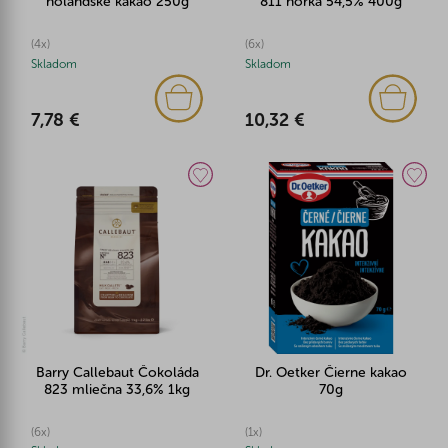
holandské kakao 250g
811 horká 54,5% 400g
(4x)
(6x)
Skladom
Skladom
7,78 €
10,32 €
Barry Callebaut Čokoláda
Dr. Oetker Čierne kakao
823 mliečna 33,6% 1kg
70g
(6x)
(1x)