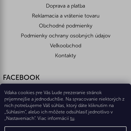
Doprava a platba
Reklamacia a vrátenie tovaru
Obchodné podmienky
Podmienky ochrany osobných údajov
Veľkoobchod
Kontakty
FACEBOOK
Vďaka cookies pre Vás bude prezeranie stránok
príjemnejšie a jednoduchšie. Na spracovanie niektorých z
nich potrebujeme Váš súhlas, ktorý dáte kliknutím na
„Súhlasím“, alebo ich môžete odsúhlasiť jednotlivo v
„Nastaveniach“. Viac informácií
tu
.
Vytvoril Shoptet Premium