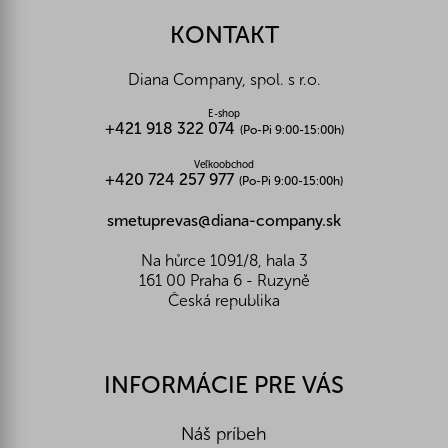
p
ä
KONTAKT
t
i
Diana Company, spol. s r.o.
e
E-shop
+421 918 322 074
(Po-Pi 9:00-15:00h)
Veľkoobchod
+420 724 257 977
(Po-Pi 9:00-15:00h)
smetuprevas@diana-company.sk
Na hůrce 1091/8, hala 3
161 00 Praha 6 - Ruzyně
Česká republika
INFORMÁCIE PRE VÁS
Náš príbeh