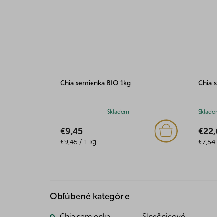
Chia semienka BIO 1kg
Chia 
Priemerné
Skladom
Sklado
hodnotenie
€9,45
€22,
produktu
Jednotková
Jedno
je
€9,45 / 1 kg
€7,54 
cena:
cena:
5,0
z
5
hviezdičiek.
Obľúbené kategórie
Chia semienka
Slnečnicové