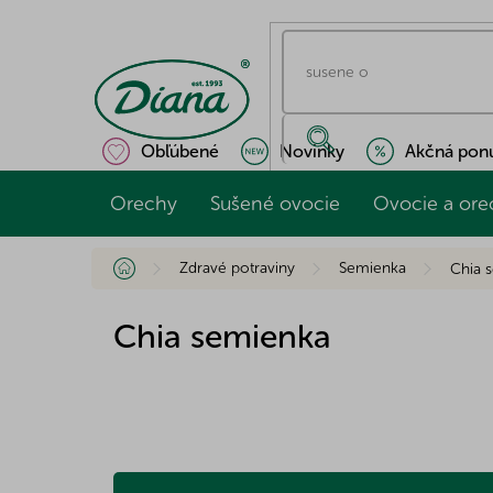
Prejsť
na
obsah
Obľúbené
Novinky
Akčná pon
Orechy
Sušené ovocie
Ovocie a ore
Domov
Zdravé potraviny
Semienka
Chia 
Chia semienka
R