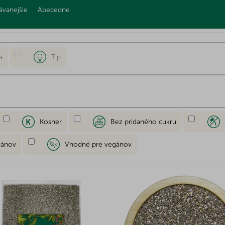
ávanejšie
Abecedne
a
Tip
Kosher
Bez pridaného cukru
iánov
Vhodné pre vegánov