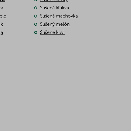
or
Sušená kľukva
elo
Sušená machovka
ek
Sušený melón
ja
Sušené kiwi