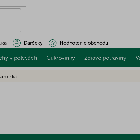
uka
Darčeky
Hodnotenie obchodu
chy v polevách
Cukrovinky
Zdravé potraviny
V
semienka