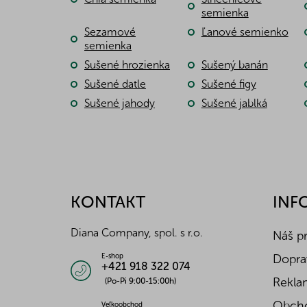
semienka
Sezamové
Ľanové semienko
semienka
Sušené hrozienka
Sušený banán
Sušené datle
Sušené figy
Sušené jahody
Sušené jablká
Z
á
p
ä
KONTAKT
INF
t
i
Diana Company, spol. s r.o.
Náš p
e
Doprav
E-shop
+421 918 322 074
Reklam
(Po-Pi 9:00-15:00h)
Obch
Veľkoobchod