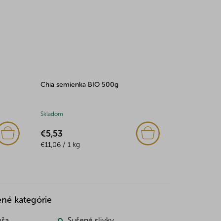
Chia semienka BIO 500g
Skladom
€5,53
Jednotková
€11,06 / 1 kg
cena:
ené kategórie
uša
Sušené slivky