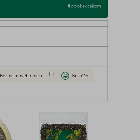
8
položiek celkom
Bez palmového oleja
Bez éčok