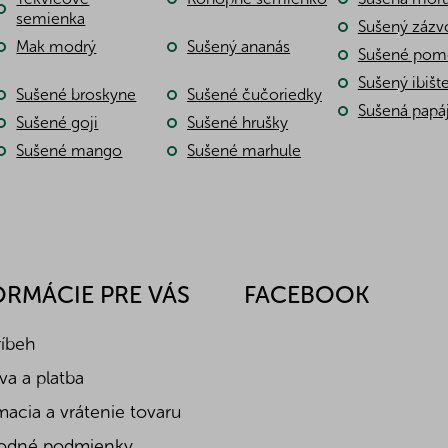
c
semienka
Sušený zázv
i
Mak modrý
Sušený ananás
e
Sušené pom
p
Sušený ibišt
r
Sušené broskyne
Sušené čučoriedky
v
Sušená papá
Sušené goji
Sušené hrušky
k
y
Sušené mango
Sušené marhule
v
ý
p
i
s
u
ORMÁCIE PRE VÁS
FACEBOOK
ríbeh
a a platba
acia a vrátenie tovaru
odné podmienky