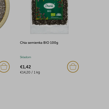
Chia semienka BIO 100g
Skladom
€1,42
Jednotková
€14,20 / 1 kg
cena: