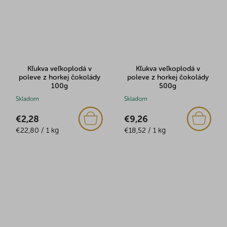
Kľukva veľkoplodá v
Kľukva veľkoplodá v
poleve z horkej čokolády
poleve z horkej čokolády
100g
500g
Skladom
Skladom
€2,28
€9,26
Jednotková
Jednotková
€22,80 / 1 kg
€18,52 / 1 kg
cena:
cena: