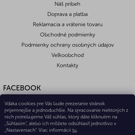
Náš príbeh
Doprava a platba
Reklamacia a vrátenie tovaru
Obchodné podmienky
Podmienky ochrany osobných údajov
Veľkoobchod
Kontakty
FACEBOOK
Vďaka cookies pre Vás bude prezeranie stránok
príjemnejšie a jednoduchšie. Na spracovanie niektorých z
nich potrebujeme Váš súhlas, ktorý dáte kliknutím na
„Súhlasím“, alebo ich môžete odsúhlasiť jednotlivo v
„Nastaveniach“. Viac informácií
tu
.