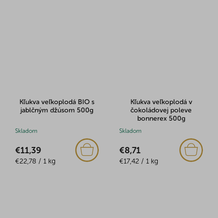
Kľukva veľkoplodá BIO s
Kľukva veľkoplodá v
jablčným džúsom 500g
čokoládovej poleve
bonnerex 500g
Skladom
Skladom
€11,39
€8,71
Jednotková
Jednotková
€22,78 / 1 kg
€17,42 / 1 kg
cena:
cena: