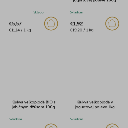
jogurtovej poleve 100g
Priemerné
Skladom
Skladom
hodnotenie
€5,57
€1,92
produktu
Jednotková
Jednotková
je
€11,14 / 1 kg
€19,20 / 1 kg
cena:
cena:
5,0
z
5
hviezdičiek.
Kľukva veľkoplodá BIO s
Kľukva veľkoplodá v
jablčným džúsom 100g
jogurtovej poleve 1kg
Skladom
Skladom