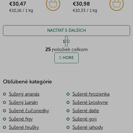
€30,47
€30,98
Jednotková
Jednotková
€10,16 / 1 kg
€10,33 / 1 kg
cena:
cena:
NAČÍTAŤ 5 ĎALŠÍCH
S
1
2
t
O
r
25
položiek celkom
v
á
l
HORE
n
á
k
o
d
v
a
a
c
Obľúbené kategórie
n
i
i
e
e
Sušený ananás
Sušené hrozienka
p
Sušený banán
Sušené broskyne
r
v
Sušené čučoriedky
Sušené datle
k
Sušené figy
Sušené goji
y
v
Sušené hrušky
Sušené jahody
ý