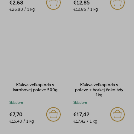
€2,68
€12,85
Jednotková
Jednotková
€26,80 / 1 kg
€12,85 / 1 kg
cena:
cena:
Kľukva veľkoplodá v
Kľukva veľkoplodá v
karobovej poleve 500g
poleve z horkej čokolády
1kg
Skladom
Skladom
€7,70
€17,42
Jednotková
Jednotková
€15,40 / 1 kg
€17,42 / 1 kg
cena:
cena: