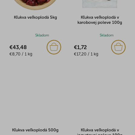
Kľukva veľkoplodá 5kg
Kľukva veľkoplodá v
karobovej poleve 100g
Priemerné
Skladom
Priemerné
Skladom
hodnotenie
hodnotenie
€43,48
€1,72
produktu
produktu
Jednotková
Jednotková
je
€8,70 / 1 kg
je
€17,20 / 1 kg
cena:
cena:
5,0
5,0
z
z
5
5
hviezdičiek.
hviezdičiek.
Kľukva veľkoplodá 500g
Kľukva veľkoplodá v