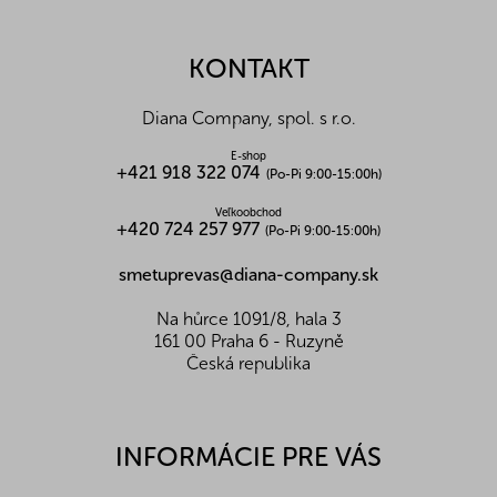
á
p
ä
KONTAKT
t
i
Diana Company, spol. s r.o.
e
E-shop
+421 918 322 074
(Po-Pi 9:00-15:00h)
Veľkoobchod
+420 724 257 977
(Po-Pi 9:00-15:00h)
smetuprevas@diana-company.sk
Na hůrce 1091/8, hala 3
161 00 Praha 6 - Ruzyně
Česká republika
INFORMÁCIE PRE VÁS