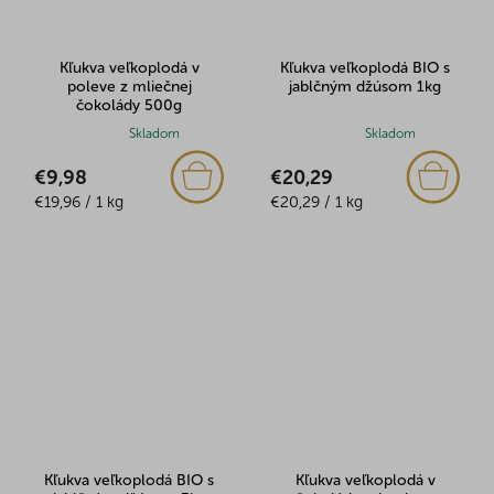
Kľukva veľkoplodá v
Kľukva veľkoplodá BIO s
poleve z mliečnej
jablčným džúsom 1kg
čokolády 500g
Priemerné
Skladom
Priemerné
Skladom
hodnotenie
hodnotenie
€9,98
€20,29
produktu
produktu
Jednotková
Jednotková
je
€19,96 / 1 kg
je
€20,29 / 1 kg
cena:
cena:
5,0
5,0
z
z
5
5
hviezdičiek.
hviezdičiek.
Kľukva veľkoplodá BIO s
Kľukva veľkoplodá v