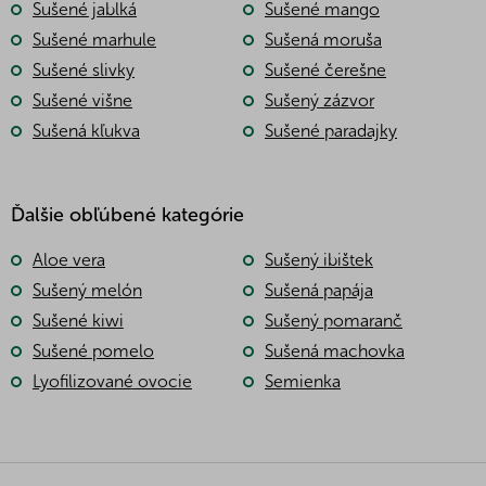
Sušené jablká
Sušené mango
p
i
Sušené marhule
Sušená moruša
s
Sušené slivky
Sušené čerešne
u
Sušené višne
Sušený zázvor
Sušená kľukva
Sušené paradajky
Ďalšie obľúbené kategórie
Aloe vera
Sušený ibištek
Sušený melón
Sušená papája
Sušené kiwi
Sušený pomaranč
Sušené pomelo
Sušená machovka
Lyofilizované ovocie
Semienka
Z