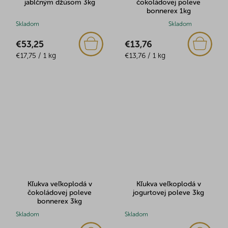
jablčným džúsom 3kg
čokoládovej poleve
bonnerex 1kg
Skladom
Priemerné
Skladom
hodnotenie
€53,25
€13,76
produktu
Jednotková
Jednotková
€17,75 / 1 kg
je
€13,76 / 1 kg
cena:
cena:
5,0
z
5
hviezdičiek.
Kľukva veľkoplodá v
Kľukva veľkoplodá v
čokoládovej poleve
jogurtovej poleve 3kg
bonnerex 3kg
Skladom
Skladom