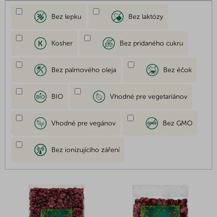
Bez lepku
Bez laktózy
Kosher
Bez pridaného cukru
Bez palmového oleja
Bez éčok
BIO
Vhodné pre vegetariánov
Vhodné pre vegánov
Bez GMO
Bez ionizujícího záření
V
ý
p
i