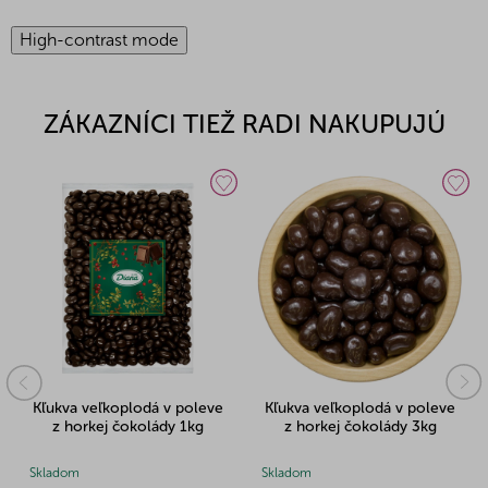
High-contrast mode
ZÁKAZNÍCI TIEŽ RADI NAKUPUJÚ
Kľukva veľkoplodá v poleve
Kľukva veľkoplodá v poleve
z horkej čokolády 1kg
z horkej čokolády 3kg
Skladom
Skladom