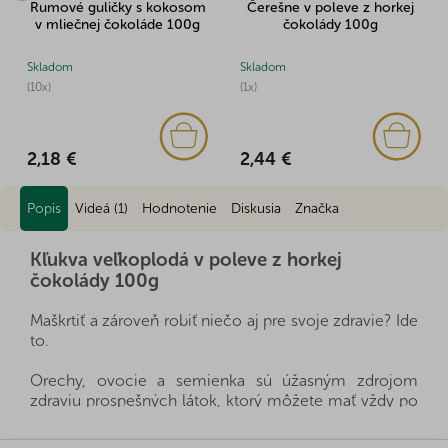
Rumové guličky s kokosom
Čerešne v poleve z horkej
v mliečnej čokoláde 100g
čokolády 100g
Skladom
Skladom
(10x)
(1x)
2,18 €
2,44 €
Popis
Videá (1)
Hodnotenie
Diskusia
Značka
Kľukva veľkoplodá v poleve z horkej
čokolády 100g
Maškrtiť a zároveň robiť niečo aj pre svoje zdravie? Ide
to.
Orechy, ovocie a semienka sú úžasným zdrojom
zdraviu prospešných látok, ktorý môžete mať vždy po
ruke, a zároveň výborne zasýtia. Sú zdravou a rýchlou
desiatou, stačí si len vybrať, ktorý druh bude práve pre