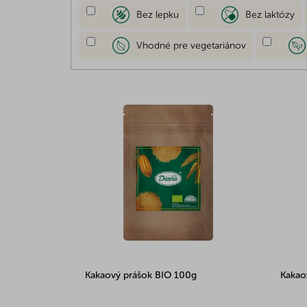
u
Bez lepku
Bez laktózy
k
t
Vhodné pre vegetariánov
o
v
V
ý
p
i
s
p
r
o
d
u
k
t
o
Kakaový prášok BIO 100g
Kakao
v