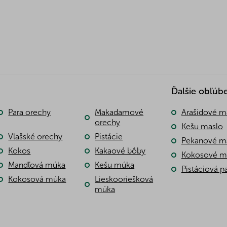
O
v
l
Ďalšie obľúb
á
d
a
Para orechy
Makadamové
Arašidové m
c
orechy
Kešu maslo
i
Vlašské orechy
Pistácie
e
Pekanové m
p
Kokos
Kakaové bôby
Kokosové m
r
Mandľová múka
Kešu múka
v
Pistáciová p
k
Kokosová múka
Lieskooriešková
y
múka
v
ý
p