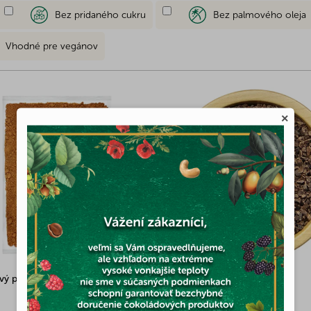
Bez pridaného cukru
Bez palmového oleja
Vhodné pre vegánov
×
vý prášok BIO 500g
Kakaové zlomky BIO 3kg