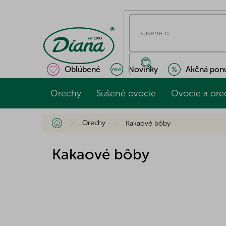
Prejsť
na
obsah
Obľúbené
Novinky
Akčná pon
Orechy
Sušené ovocie
Ovocie a ore
Domov
Orechy
Kakaové bôby
Kakaové bôby