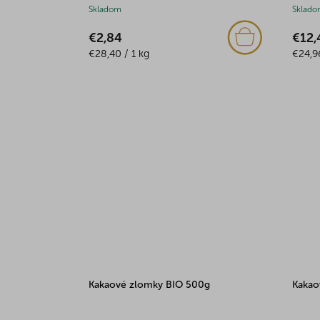
Skladom
Sklado
€2,84
€12,
Jednotková
Jedno
€28,40 / 1 kg
€24,96
cena:
cena:
Kakaové zlomky BIO 500g
Kakao