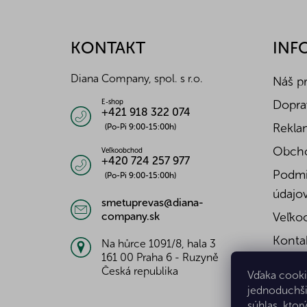
á
p
ä
KONTAKT
INF
t
i
Diana Company, spol. s r.o.
Náš p
e
Doprav
E-shop
+421 918 322 074
Reklam
(Po-Pi 9:00-15:00h)
Obch
Veľkoobchod
+420 724 257 977
Podmi
(Po-Pi 9:00-15:00h)
údajo
smetuprevas@diana-
company.sk
Veľko
Konta
Na hůrce 1091/8, hala 3
161 00 Praha 6 - Ruzyně
Česká republika
Vďaka cooki
jednoduchši
súhlas, ktor