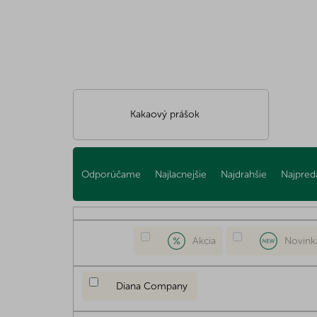
Kakaový prášok
R
a
Odporúčame
Najlacnejšie
Najdrahšie
Najpred
d
e
n
i
Akcia
Novink
e
p
r
Diana Company
o
d