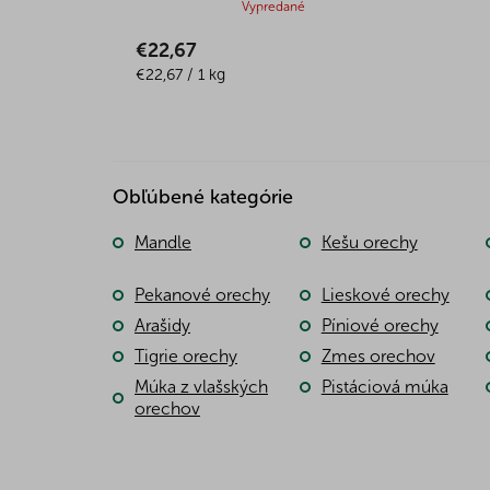
Priemerné
Vypredané
hodnotenie
€22,67
produktu
Jednotková
je
€22,67 / 1 kg
cena:
5,0
z
5
hviezdičiek.
Obľúbené kategórie
Mandle
Kešu orechy
Pekanové orechy
Lieskové orechy
Arašidy
Píniové orechy
Tigrie orechy
Zmes orechov
Múka z vlašských
Pistáciová múka
orechov
Z