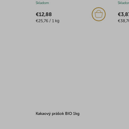
Skladom
Sklado
€12,88
€3,8
Jednotková
Jedno
€25,76 / 1 kg
€38,70
cena:
cena:
Kakaový prášok BIO 1kg