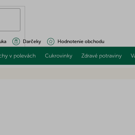
uka
Darčeky
Hodnotenie obchodu
chy v polevách
Cukrovinky
Zdravé potraviny
V