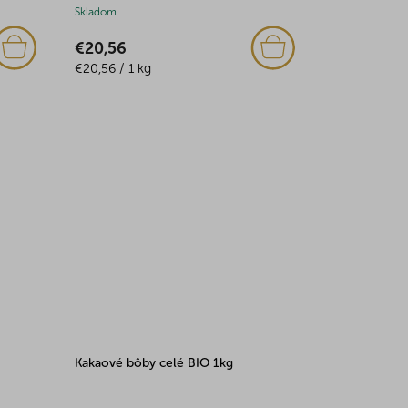
Skladom
€20,56
Jednotková
€20,56 / 1 kg
cena:
Kakaové bôby celé BIO 1kg