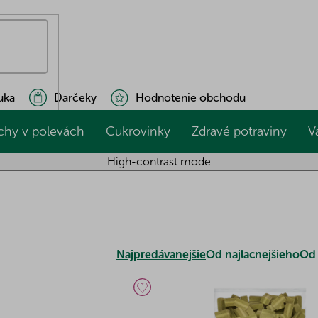
uka
Darčeky
Hodnotenie obchodu
chy v polevách
Cukrovinky
Zdravé potraviny
V
High-contrast mode
Najpredávanejšie
Od najlacnejšieho
Od 