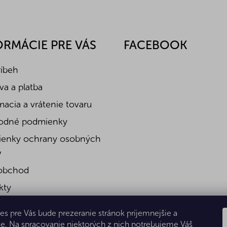
ORMÁCIE PRE VÁS
FACEBOOK
ríbeh
a a platba
acia a vrátenie tovaru
odné podmienky
enky ochrany osobných
v
obchod
kty
es pre Vás bude prezeranie stránok príjemnejšie a
e. Na spracovanie niektorých z nich potrebujeme Váš