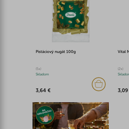
Pistáciový nugát 100g
Vital 
(5x)
(2x)
Skladom
Sklado
3,64 €
3,09