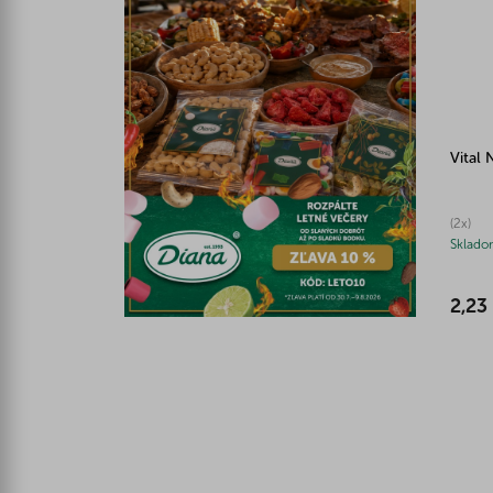
Vital 
(2x)
Sklado
2,23