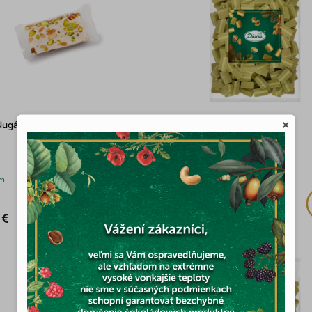
×
Nugát pistácie 100g
Pistáciový nugát 1kg
(5x)
m
Skladom
 €
30,52 €