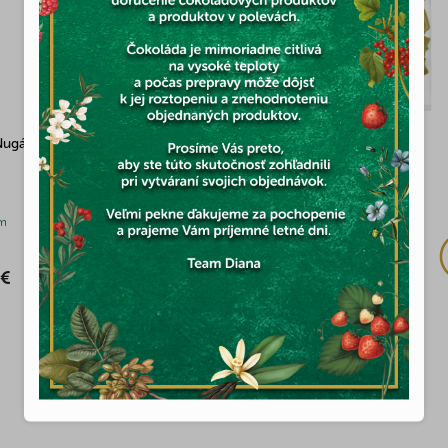
Nugát mandle pistácie 75g
Pistáciový nugát 500g
(3x)
m
Skladom
 €
17,16 €
Výsledky 0 - 7 z 7