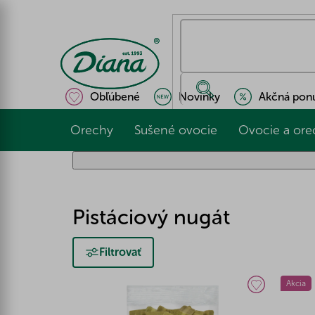
Prejsť
na
obsah
Obľúbené
Novinky
Akčná pon
Orechy
Sušené ovocie
Ovocie a ore
Pistáciový nugát
Filtrovať
Akcia