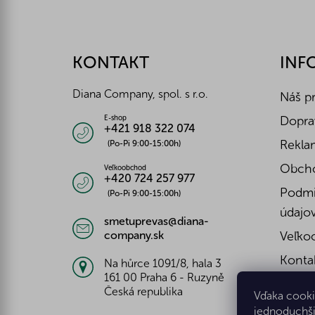
Z
á
p
ä
KONTAKT
INF
t
i
Diana Company, spol. s r.o.
Náš p
e
Doprav
E-shop
+421 918 322 074
Reklam
(Po-Pi 9:00-15:00h)
Obch
Veľkoobchod
+420 724 257 977
Podmi
(Po-Pi 9:00-15:00h)
údajo
smetuprevas@diana-
company.sk
Veľko
Konta
Na hůrce 1091/8, hala 3
161 00 Praha 6 - Ruzyně
Česká republika
Vďaka cooki
jednoduchši