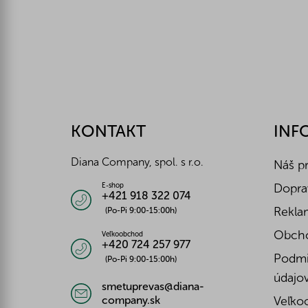
Z
á
p
ä
KONTAKT
INF
t
i
Diana Company, spol. s r.o.
Náš p
e
Doprav
E-shop
+421 918 322 074
Reklam
(Po-Pi 9:00-15:00h)
Obch
Veľkoobchod
+420 724 257 977
Podmi
(Po-Pi 9:00-15:00h)
údajo
smetuprevas@diana-
company.sk
Veľko