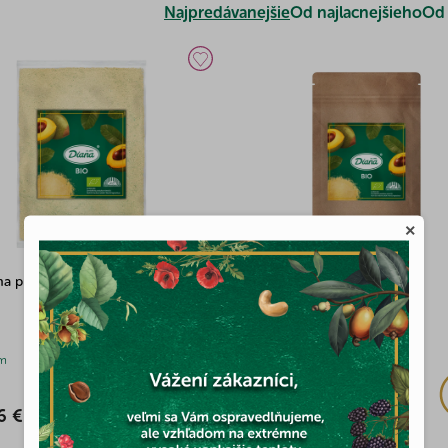
Najpredávanejšie
Od najlacnejšieho
Od 
×
a prášok BIO 500g
Lucuma prášok BIO 100g
(1x)
m
Skladom
6 €
4,27 €