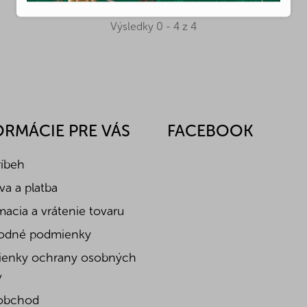
Výsledky 0 - 4 z 4
ORMÁCIE PRE VÁS
FACEBOOK
ríbeh
a a platba
acia a vrátenie tovaru
odné podmienky
enky ochrany osobných
v
obchod