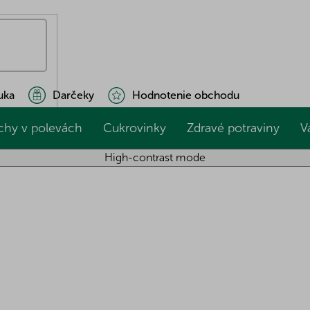
uka
Darčeky
Hodnotenie obchodu
chy v polevách
Cukrovinky
Zdravé potraviny
V
High-contrast mode