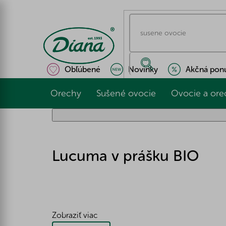
Prejsť
na
obsah
Obľúbené
Novinky
Akčná pon
Orechy
Sušené ovocie
Ovocie a ore
Lucuma v prášku BIO
Zobraziť viac