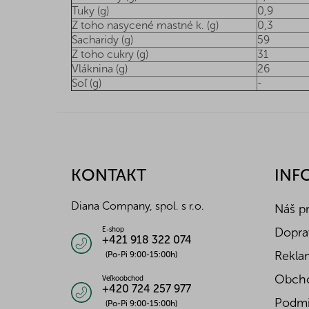
Tuky (g)
0,9
Z toho nasycené mastné k. (g)
0,3
Sacharidy (g)
59
Z toho cukry (g)
31
Vláknina (g)
26
Soľ (g)
-
Z
á
p
ä
KONTAKT
INF
t
i
Diana Company, spol. s r.o.
Náš p
e
Doprav
E-shop
+421 918 322 074
Reklam
(Po-Pi 9:00-15:00h)
Obch
Veľkoobchod
+420 724 257 977
Podmi
(Po-Pi 9:00-15:00h)