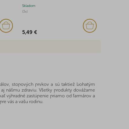
Skladom
Skladom
(3x)
(3x)
5,49 €
9,21 €
álov, stopových prvkov a sú taktiež bohatým
de aj nášmu zdraviu. Všetky produkty dovážame
kať výhradné zastúpenie priamo od farmárov a
pre vás a vašu rodinu.