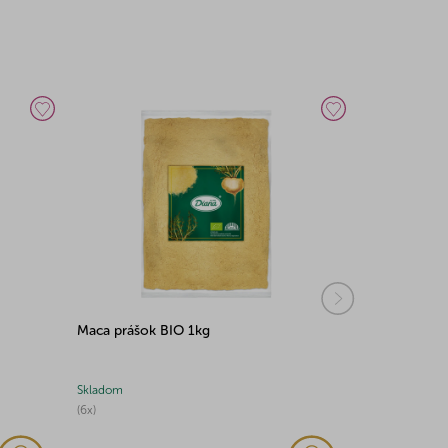
Maca prášok BIO 1kg
Acai prášok
Skladom
Skladom
(6x)