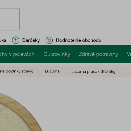
uka
Darčeky
Hodnotenie obchodu
chy v polevách
Cukrovinky
Zdravé potraviny
V
né doplnky stravy)
Lucuma
Lucuma prášok BIO 5kg