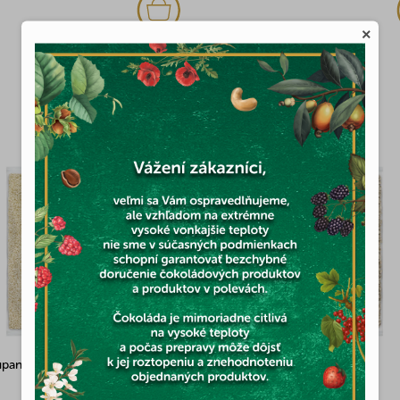
7,34 €
×
MOHLO BY VÁS ZAUJÍMAŤ
úpaný 1kg
Slnečnica lúpaná 1kg