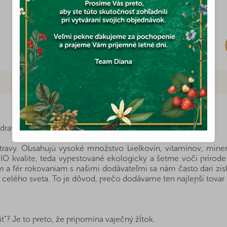
Skladom
(5x)
4,40 €
dravých potravín na dosah?
travy. Obsahujú vysoké množstvo bielkovín, vitamínov, miner
IO kvalite, teda vypestované ekologicky a šetrne voči príro
 a fér rokovaniam s našimi dodávateľmi sa nám často darí zís
 celého sveta. To je dôvod, prečo dodávame ten najlepší tovar 
t"? Je to preto, že pripomína vaječný žĺtok.