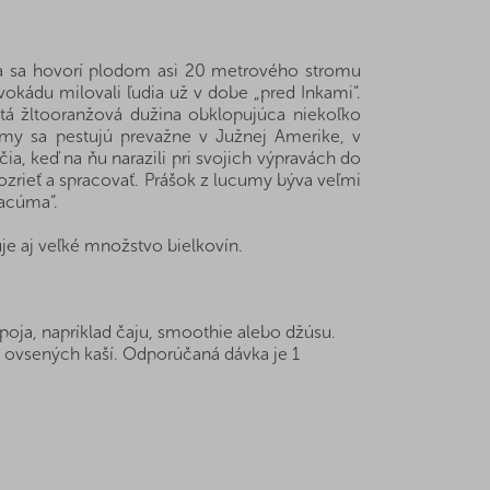
 sa hovorí plodom asi 20 metrového stromu
okádu milovali ľudia už v dobe „pred Inkami“.
tá žltooranžová dužina obklopujúca niekoľko
umy sa pestujú prevažne v Južnej Amerike, v
, keď na ňu narazili pri svojich výpravách do
zrieť a spracovať. Prášok z lucumy býva veľmi
lacúma“.
je aj veľké množstvo bielkovín.
oja, napríklad čaju, smoothie alebo džúsu.
o ovsených kaší. Odporúčaná dávka je 1