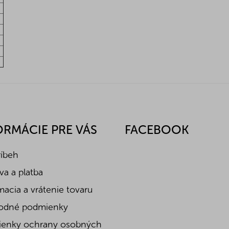
ORMÁCIE PRE VÁS
FACEBOOK
ríbeh
a a platba
acia a vrátenie tovaru
odné podmienky
enky ochrany osobných