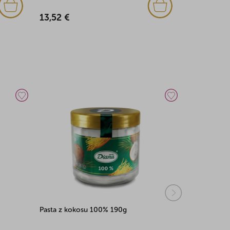
329,43 €
13,52 €
Pasta z kokosu 100% 190g
Pasta z lies