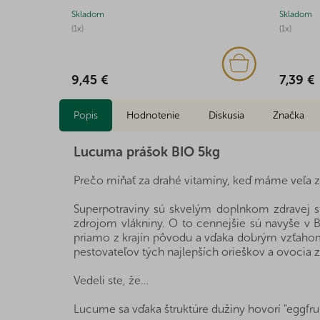
Skladom
Skladom
(1x)
(1x)
9,45 €
7,39 €
Popis
Hodnotenie
Diskusia
Značka
Lucuma prášok BIO 5kg
Prečo míňať za drahé vitamíny, keď máme veľa z
Superpotraviny sú skvelým doplnkom zdravej s
zdrojom vlákniny. O to cennejšie sú navyše v B
priamo z krajín pôvodu a vďaka dobrým vzťahom
pestovateľov tých najlepších orieškov a ovocia z
Vedeli ste, že…
Lucume sa vďaka štruktúre dužiny hovorí "eggfrui