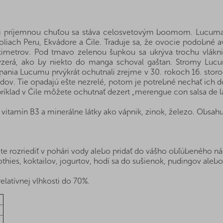
mi príjemnou chuťou sa stáva celosvetovým boomom. Lucuma
liach Peru, Ekvádore a Čile. Traduje sa, že ovocie podobné av
timetrov. Pod tmavo zelenou šupkou sa ukrýva trochu vlákni
vyzerá, ako by niekto do manga schoval gaštan. Stromy Luc
a Lucumu prvýkrát ochutnali zrejme v 30. rokoch 16. storočia
ov. Tie opadajú ešte nezrelé, potom je potrebné nechať ich do
íklad v Čile môžete ochutnať dezert „merengue con salsa de 
vitamín B3 a minerálne látky ako vápnik, zinok, železo. Obsahu
 rozriediť v pohári vody alebo pridať do vášho obľúbeného náp
thies, koktailov, jogurtov, hodí sa do sušienok, pudingov aleb
relatívnej vlhkosti do 70%.