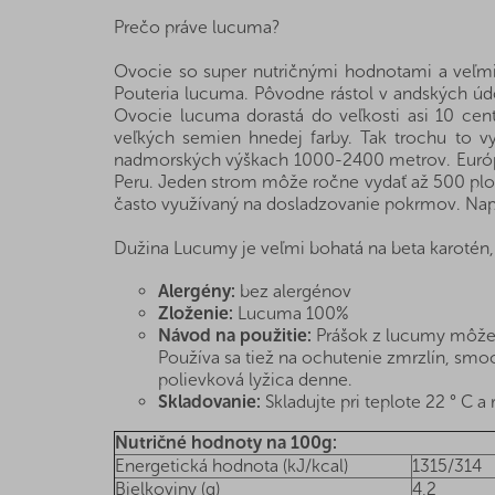
Prečo práve lucuma?
Ovocie so super nutričnými hodnotami a veľ
Pouteria lucuma. Pôvodne rástol v andských údo
Ovocie lucuma dorastá do veľkosti asi 10 cen
veľkých semien hnedej farby. Tak trochu to 
nadmorských výškach 1000-2400 metrov. Európani
Peru. Jeden strom môže ročne vydať až 500 plod
často využívaný na dosladzovanie pokrmov. Napr
Dužina Lucumy je veľmi bohatá na beta karotén, 
Alergény:
bez alergénov
Zloženie:
Lucuma 100%
Návod na použitie:
Prášok z lucumy môžete
Používa sa tiež na ochutenie zmrzlín, smoo
polievková lyžica denne.
Skladovanie:
Skladujte pri teplote 22 ° C a 
Nutričné hodnoty na 100g:
Energetická hodnota (kJ/kcal)
1315/314
Bielkoviny (g)
4,2