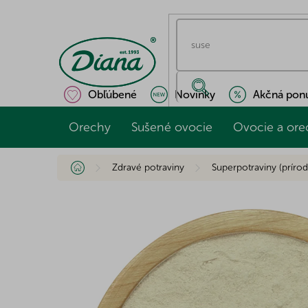
Prejsť
na
obsah
Obľúbené
Novinky
Akčná pon
Orechy
Sušené ovocie
Ovocie a ore
Domov
Zdravé potraviny
Superpotraviny (prírod