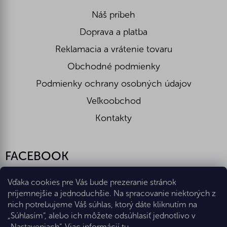
Náš príbeh
Doprava a platba
Reklamacia a vrátenie tovaru
Obchodné podmienky
Podmienky ochrany osobných údajov
Veľkoobchod
Kontakty
FACEBOOK
Vďaka cookies pre Vás bude prezeranie stránok
príjemnejšie a jednoduchšie. Na spracovanie niektorých z
nich potrebujeme Váš súhlas, ktorý dáte kliknutím na
„Súhlasím“, alebo ich môžete odsúhlasiť jednotlivo v
„Nastaveniach“. Viac informácií
tu
.