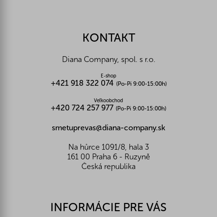
Z
á
p
ä
KONTAKT
t
i
Diana Company, spol. s r.o.
e
E-shop
+421 918 322 074
(Po-Pi 9:00-15:00h)
Veľkoobchod
+420 724 257 977
(Po-Pi 9:00-15:00h)
smetuprevas@diana-company.sk
Na hůrce 1091/8, hala 3
161 00 Praha 6 - Ruzyně
Česká republika
INFORMÁCIE PRE VÁS