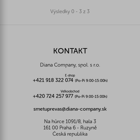
Výsledky 0 - 3 z 3
Z
á
p
ä
KONTAKT
t
i
Diana Company, spol. s r.o.
e
E-shop
+421 918 322 074
(Po-Pi 9:00-15:00h)
Veľkoobchod
+420 724 257 977
(Po-Pi 9:00-15:00h)
smetuprevas@diana-company.sk
Na hůrce 1091/8, hala 3
161 00 Praha 6 - Ruzyně
Česká republika