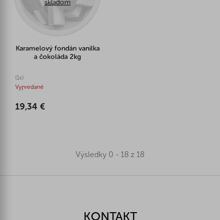
skladom
Karamelový fondán vanilka
a čokoláda 2kg
(1x)
Vypredané
19,34 €
Výsledky 0 - 18 z 18
Z
á
p
ä
KONTAKT