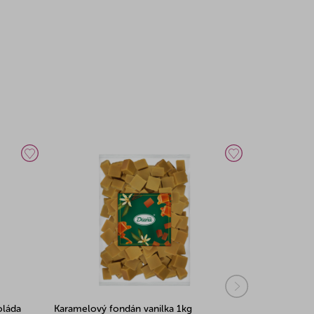
oláda
Karamelový fondán vanilka 1kg
Karamelový 