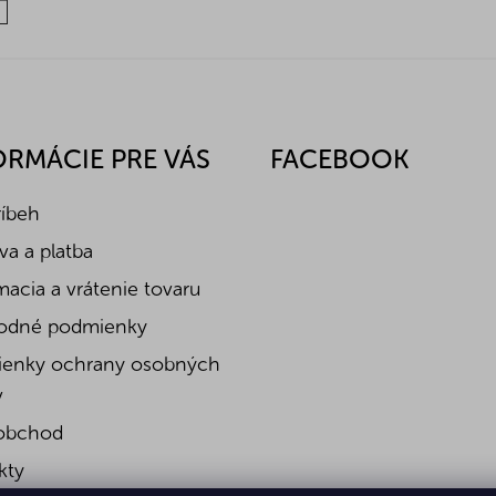
ORMÁCIE PRE VÁS
FACEBOOK
ríbeh
a a platba
acia a vrátenie tovaru
odné podmienky
enky ochrany osobných
v
obchod
kty