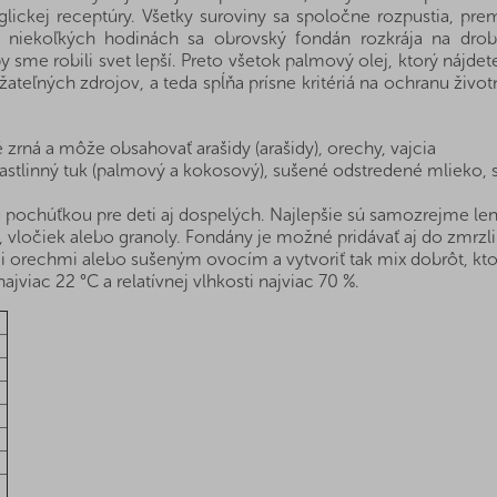
lickej receptúry. Všetky suroviny sa spoločne rozpustia, pre
Po niekoľkých hodinách sa obrovský fondán rozkrája na 
 sme robili svet lepší. Preto všetok palmový olej, ktorý nájdet
ateľných zdrojov, a teda spĺňa prísne kritériá na ochranu život
zrná a môže obsahovať arašidy (arašidy), orechy, vajcia
astlinný tuk (palmový a kokosový), sušené odstredené mlieko, sla
ochúťkou pre deti aj dospelých. Najlepšie sú samozrejme len t
tu, vločiek alebo granoly. Fondány je možné pridávať aj do zmrzl
i orechmi alebo sušeným ovocím a vytvoriť tak mix dobrôt, ktor
ajviac 22 °C a relatívnej vlhkosti najviac 70 %.