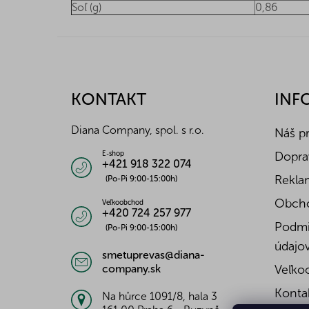
Soľ (g)
0,86
Z
á
p
ä
KONTAKT
INF
t
i
Diana Company, spol. s r.o.
Náš p
e
Doprav
E-shop
+421 918 322 074
Reklam
(Po-Pi 9:00-15:00h)
Obch
Veľkoobchod
+420 724 257 977
Podmi
(Po-Pi 9:00-15:00h)
údajo
smetuprevas@diana-
company.sk
Veľko
Konta
Na hůrce 1091/8, hala 3