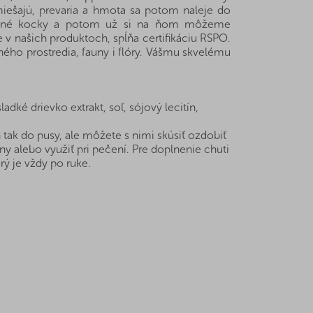
miešajú, prevaria a hmota sa potom naleje do
drobné kocky a potom už si na ňom môžeme
e v našich produktoch, spĺňa certifikáciu RSPO.
ného prostredia, fauny i flóry. Vášmu skvelému
dké drievko extrakt, soľ, sójový lecitín,
ak do pusy, ale môžete s nimi skúsiť ozdobiť
iny alebo využiť pri pečení. Pre doplnenie chuti
ý je vždy po ruke.