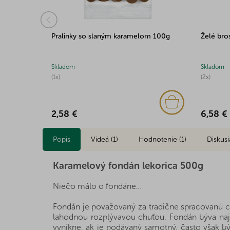
Pralinky so slaným karamelom 100g
Želé bro
Skladom
Skladom
(1x)
(2x)
2,58 €
6,58 €
Popis
Videá (1)
Hodnotenie (1)
Diskusi
Karamelový fondán lekorica 500g
Niečo málo o fondáne…
Fondán je považovaný za tradične spracovanú cu
lahodnou rozplývavou chuťou. Fondán býva naj
vynikne, ak je podávaný samotný, často však bý