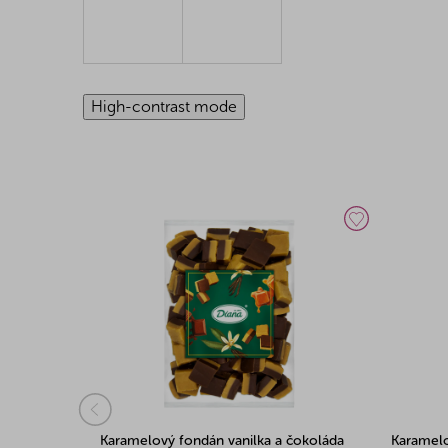
High-contrast mode
kg
Karamelový fondán vanilka a čokoláda
Karamelo