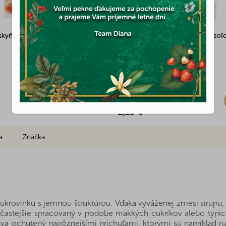
skyňové srdiečka plnené 500g
Arašidy v karameli s morskou soľ
100g
Skladom
(2x)
2,13 €
a
Značka
krovinku s jemnou štruktúrou. Vďaka vyváženej zmesi sirupu,
častejšie spracovaný v podobe mäkkých cukríkov alebo typick
va ochutený najrôznejšími príchuťami, ktorými sú napríklad r