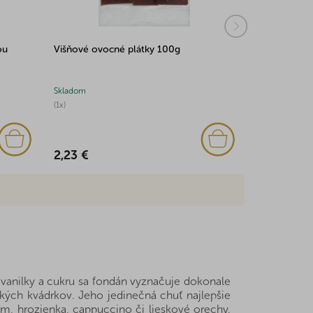
ou
Višňové ovocné plátky 100g
Sladké driev
kruste 500g
Skladom
Skladom
(1x)
(1x)
2,23 €
6,53 €
 vanilky a cukru sa fondán vyznačuje dokonale
ých kvádrkov. Jeho jedinečná chuť najlepšie
um, hrozienka, cappuccino či lieskové orechy.