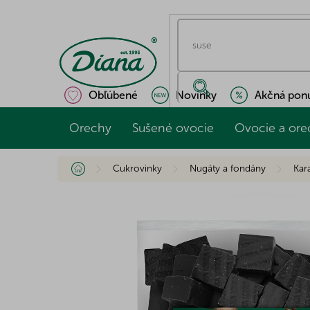
Prejsť
na
obsah
Obľúbené
Novinky
Akčná pon
Orechy
Sušené ovocie
Ovocie a ore
Domov
Cukrovinky
Nugáty a fondány
Kar