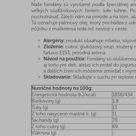
Naše fondány sú vyrobené podľa špeciálnej ang
veľkých obdĺžnikových foriem, kde tuhne. 
pochutnávať. Záleží nám na prírode a na tom, aby
Tá označuje palmový olej, ktorý pochádza z udrž
pôžitku z maškrtenia teda nič nestojí v ceste.
Alergény:
produkt obsahuje mlieko, sójové 
Zloženie:
cukor, glukózový sirup, stužený r
farbivo E153, prírodná aróma
Návod na použitie:
Fondány sú obľúbenou p
aj tortu pre deti, alebo ich pridať do jogur
a ďalších živín ich môžeme zmiešať s iným
Skladovanie:
Skladujte v suchu pri teplote n
Nutričné hodnoty na 100g:
Energetická hodnota (kJ/kcal)
1838/434
Bielkoviny (g)
1,8
Tuky (g)
13
Z toho nasycené mastné k. (g)
11
Sacharidy (g)
78
Z toho cukry (g)
69
Vláknina (g)
-