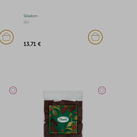
(lekorica) 2k
Skladom
Skladom
(1x)
(1x)
13,71 €
19,24 €