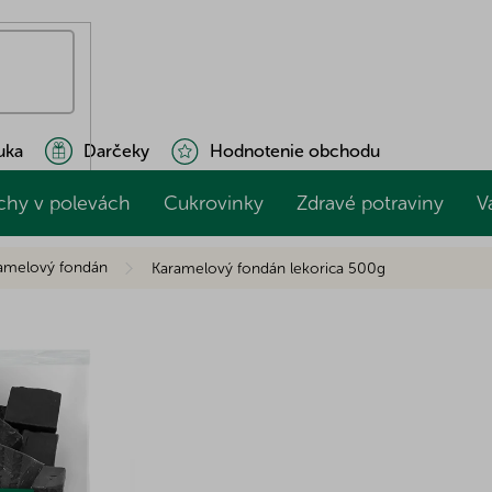
uka
Darčeky
Hodnotenie obchodu
chy v polevách
Cukrovinky
Zdravé potraviny
V
amelový fondán
Karamelový fondán lekorica 500g