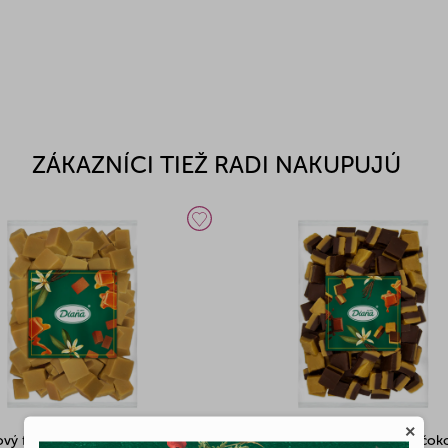
ZÁKAZNÍCI TIEŽ RADI NAKUPUJÚ
×
vý fondán vanilka 500g
Karamelový fondán vanilka a čok