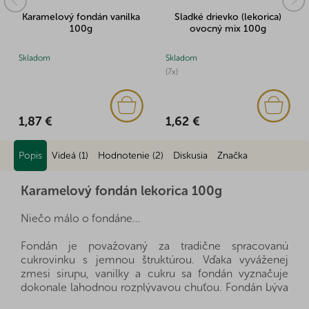
Karamelový fondán vanilka
Sladké drievko (lekorica)
100g
ovocný mix 100g
Skladom
Skladom
(7x)
1,87 €
1,62 €
Popis
Videá (1)
Hodnotenie (2)
Diskusia
Značka
Karamelový fondán lekorica 100g
Niečo málo o fondáne…
Fondán je považovaný za tradične spracovanú
cukrovinku s jemnou štruktúrou. Vďaka vyváženej
zmesi sirupu, vanilky a cukru sa fondán vyznačuje
dokonale lahodnou rozplývavou chuťou. Fondán býva
najčastejšie spracovaný v podobe mäkkých cukríkov