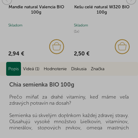
Mandle natural Valencia BIO
Kešu celé natural W320 BIO
100g
100g
Skladom
Skladom
(1x)
2,94 €
2,50 €
Popis
Videá (1)
Hodnotenie
Diskusia
Značka
Chia semienka BIO 100g
Prečo míňať za drahé vitamíny, keď máme veľa
zdravých potravín na dosah?
Semienka sú skvelým doplnkom každej zdravej stravy.
Obsahujú vysoké množstvo bielkovín, vitamínov,
minerálov, stopových prvkov, omega mastných
kyselín a sú taktiež bohatým zdrojom vlákniny. O to