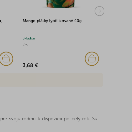
,
Mango plátky lyofilizované 40g
Kúsky z pis
Skladom
Skladom
(6x)
(14x)
3,68 €
4,36 €
re svoju rodinu k dispozícii po celý rok. Sú