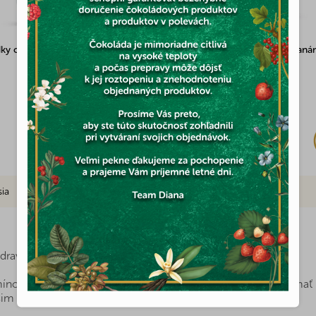
ky celé lyofilizované 25g
Ovocná zmes lyofilizovaná (banán
jahoda, malina) 45g
Skladom
(3x)
5,44 €
sia
Značka
dravých potravín na dosah?
ínov, minerálov a ďalších cenných látok, ktorý môžete mať p
ašim najmenším dodajú všetko potrebné na ich zdravý vývoj.