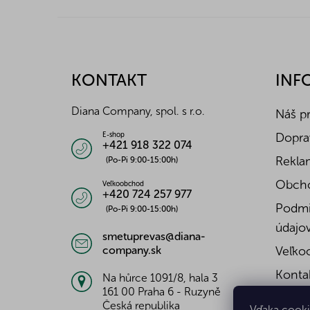
Z
á
p
ä
KONTAKT
INF
t
i
Diana Company, spol. s r.o.
Náš p
e
Doprav
E-shop
+421 918 322 074
Reklam
(Po-Pi 9:00-15:00h)
Obch
Veľkoobchod
+420 724 257 977
Podmi
(Po-Pi 9:00-15:00h)
údajo
smetuprevas@diana-
company.sk
Veľko
Konta
Na hůrce 1091/8, hala 3
161 00 Praha 6 - Ruzyně
Česká republika
Vďaka cooki