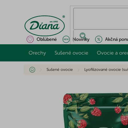
Prejsť
na
obsah
Obľúbené
Novinky
Akčná pon
Orechy
Sušené ovocie
Ovocie a ore
Domov
Sušené ovocie
Lyofilizované ovocie (s