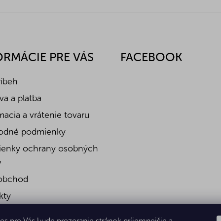
ORMÁCIE PRE VÁS
FACEBOOK
ríbeh
a a platba
acia a vrátenie tovaru
odné podmienky
enky ochrany osobných
v
obchod
kty
es pre Vás bude prezeranie stránok príjemnejšie a