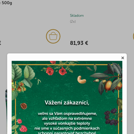
e 500g
Skladom
(2x)
€
81,93 €
×
MOHLO BY VÁS ZAUJÍMAŤ