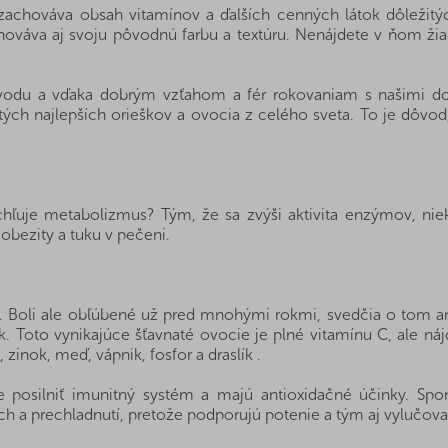
 zachováva obsah vitamínov a ďalších cenných látok dôležitýc
chováva aj svoju pôvodnú farbu a textúru. Nenájdete v ňom ži
vodu a vďaka dobrým vzťahom a fér rokovaniam s našimi dod
ých najlepších orieškov a ovocia z celého sveta. To je dôvod
ýchľuje metabolizmus? Tým, že sa zvýši aktivita enzýmov, ni
o obezity a tuku v pečeni.
. Boli ale obľúbené už pred mnohými rokmi, svedčia o tom a
k. Toto vynikajúce šťavnaté ovocie je plné vitamínu C, ale ná
zinok, meď, vápnik, fosfor a draslík .
 posilniť imunitný systém a majú antioxidačné účinky. Spo
a prechladnutí, pretože podporujú potenie a tým aj vylučovan