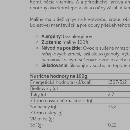
Kombinácia vitamínu A a prírodného farbiva a
choroby ako šeroslepota alebo očný zákal. Vitam
Maliny majú tiež vplyv na krvotvorbu, srdce, obl
bolestivej menštruácii a pre dobrý priebeh tehot
Alergény:
bez alergénov
Zloženie:
maliny 100%
Návod na použitie:
Ovocie sušené mrazom sa
raňajkových zmesí, kaší alebo granoly. Výb
namixovať s iným sušeným ovocím alebo ori
Skladovanie:
Skladujte v suchu pri teplote n
Nutričné hodnoty na 100g:
Energetická hodnota (kJ/kcal)
1307/312
Bielkoviny (g)
1
Tuky (g)
2,7
Z toho nasycené mastné k. (g)
-
Sacharidy (g)
73,2
Z toho cukry (g)
-
Vláknina (g)
-
Soľ (g)
0,12