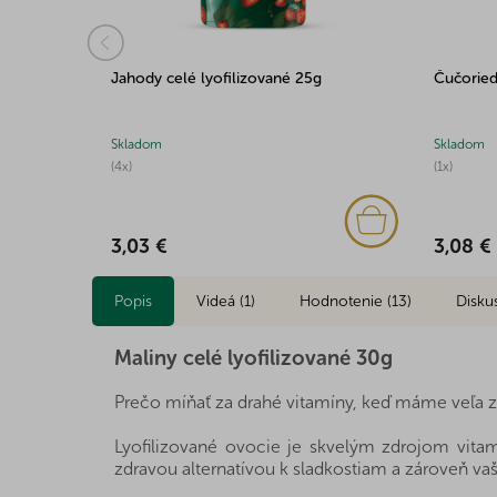
é 35g
Jahody celé lyofilizované 25g
Čučoried
Skladom
Skladom
(4x)
(1x)
3,03 €
3,08 €
Popis
Videá (1)
Hodnotenie (13)
Disku
Maliny celé lyofilizované 30g
Prečo míňať za drahé vitamíny, keď máme veľa z
Lyofilizované ovocie je skvelým zdrojom vitam
zdravou alternatívou k sladkostiam a zároveň v