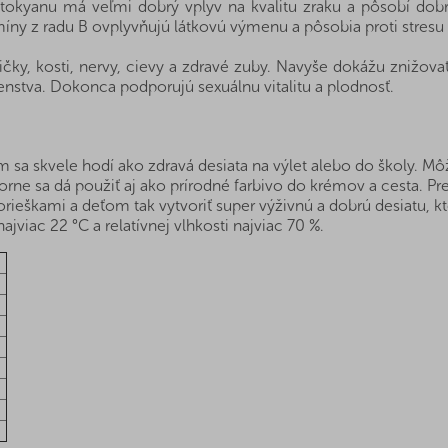
ntokyanu má veľmi dobrý vplyv na kvalitu zraku a pôsobí dob
íny z radu B ovplyvňujú látkovú výmenu a pôsobia proti stresu
ičky, kosti, nervy, cievy a zdravé zuby. Navyše dokážu znižovať
enstva. Dokonca podporujú sexuálnu vitalitu a plodnosť.
 skvele hodí ako zdravá desiata na výlet alebo do školy. Môžet
orne sa dá použiť aj ako prírodné farbivo do krémov a cesta. P
eškami a deťom tak vytvoriť super výživnú a dobrú desiatu, kto
ajviac 22 °C a relatívnej vlhkosti najviac 70 %.