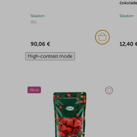
čokolád
Skladom
Skladom
(2x)
12,40 
90,06 €
High-contrast mode
Akcia