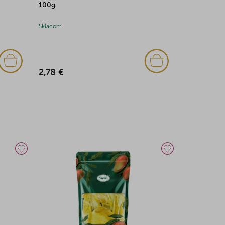
100g
1kg
Skladom
Skladom
2,78 €
24,55 €