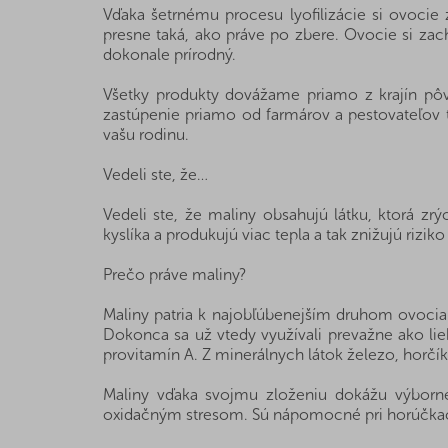
Vďaka šetrnému procesu lyofilizácie si ovocie
presne taká, ako práve po zbere. Ovocie si za
dokonale prírodný.
Všetky produkty dovážame priamo z krajín pô
zastúpenie priamo od farmárov a pestovateľov t
vašu rodinu.
Vedeli ste, že…
Vedeli ste, že maliny obsahujú látku, ktorá zr
kyslíka a produkujú viac tepla a tak znižujú rizik
Prečo práve maliny?
Maliny patria k najobľúbenejším druhom ovocia
Dokonca sa už vtedy využívali prevažne ako lie
provitamín A. Z minerálnych látok železo, horčík, 
Maliny vďaka svojmu zloženiu dokážu výborne
oxidačným stresom. Sú nápomocné pri horúčkach 