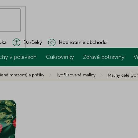
uka
Darčeky
Hodnotenie obchodu
chy v polevách
Cukrovinky
Zdravé potraviny
V
ušené mrazom) a prášky
Lyofilizované maliny
Maliny celé lyo