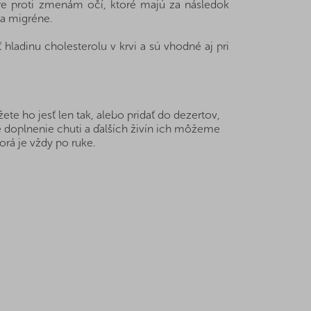
re proti zmenám očí, ktoré majú za následok
 a migréne.
 hladinu cholesterolu v krvi a sú vhodné aj pri
e ho jesť len tak, alebo pridať do dezertov,
re doplnenie chuti a ďalších živín ich môžeme
rá je vždy po ruke.