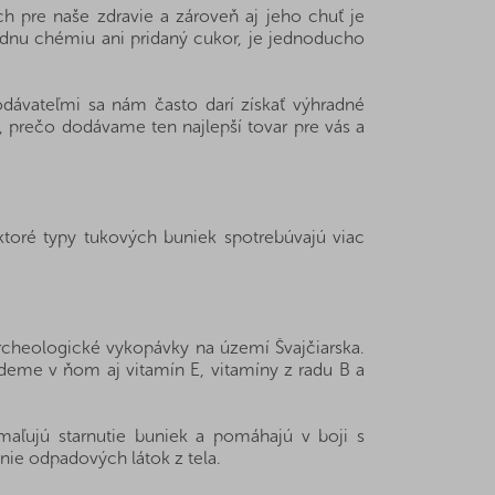
h pre naše zdravie a zároveň aj jeho chuť je
adnu chémiu ani pridaný cukor, je jednoducho
ávateľmi sa nám často darí získať výhradné
, prečo dodávame ten najlepší tovar pre vás a
ektoré typy tukových buniek spotrebúvajú viac
rcheologické vykopávky na území Švajčiarska.
jdeme v ňom aj vitamín E, vitamíny z radu B a
maľujú starnutie buniek a pomáhajú v boji s
ie odpadových látok z tela.