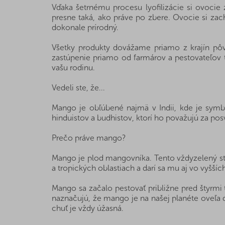
Vďaka šetrnému procesu lyofilizácie si ovocie
presne taká, ako práve po zbere. Ovocie si za
dokonale prírodný.
Všetky produkty dovážame priamo z krajín pô
zastúpenie priamo od farmárov a pestovateľov t
vašu rodinu.
Vedeli ste, že...
Mango je obľúbené najmä v Indii, kde je sym
hinduistov a budhistov, ktorí ho považujú za po
Prečo práve mango?
Mango je plod mangovníka. Tento vždyzelený str
a tropických oblastiach a darí sa mu aj vo vyšš
Mango sa začalo pestovať približne pred štyrmi ti
naznačujú, že mango je na našej planéte oveľa d
chuť je vždy úžasná.