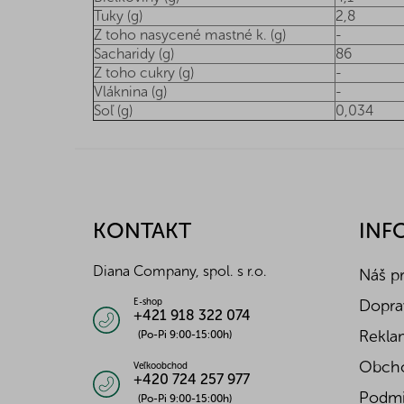
Tuky (g)
2,8
Z toho nasycené mastné k. (g)
-
Sacharidy (g)
86
Z toho cukry (g)
-
Vláknina (g)
-
Soľ (g)
0,034
Z
á
p
ä
KONTAKT
INF
t
i
Diana Company, spol. s r.o.
Náš p
e
Doprav
E-shop
+421 918 322 074
Reklam
(Po-Pi 9:00-15:00h)
Obch
Veľkoobchod
+420 724 257 977
Podmi
(Po-Pi 9:00-15:00h)