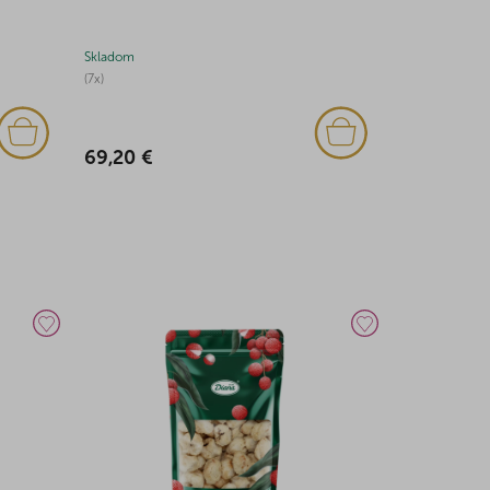
Skladom
Skladom
(7x)
(5x)
69,20 €
2,23 €