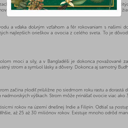
 zachováva obsah vitamínov a ďalších cenných látok dôležitýc
chováva aj svoju pôvodnú farbu a textúru. Nenájdete v ňom ži
vodu a vďaka dobrým vzťahom a fér rokovaniam s našimi dod
ých najlepších orieškov a ovocia z celého sveta. To je dôvod
bolom moci a sily, a v Bangladéši je dokonca považované z
svätný strom a symbol lásky a dôvery. Dokonca aj samotný Budh
om začína plodiť približne po siedmom roku rastu a dorastá d
ích nadmorských výškach. Strom môže prinášať ovocie viac ako 
sícmi rokov na území dnešnej Indie a Filipín. Odtiaľ sa postupn
lhšie, až 25 až 30 miliónov rokov. Existuje mnoho odrôd manga