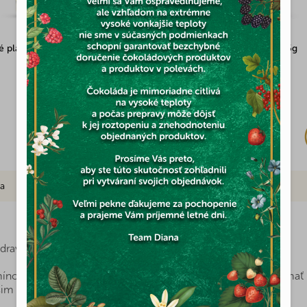
 plátky lyofilizované 55g
Dračie ovocie lyofilizované 45g
Skladom
(9x)
3,82 €
ia
Značka
dravých potravín na dosah?
ínov, minerálov a ďalších cenných látok, ktorý môžete mať p
ašim najmenším dodajú všetko potrebné na ich zdravý vývoj.