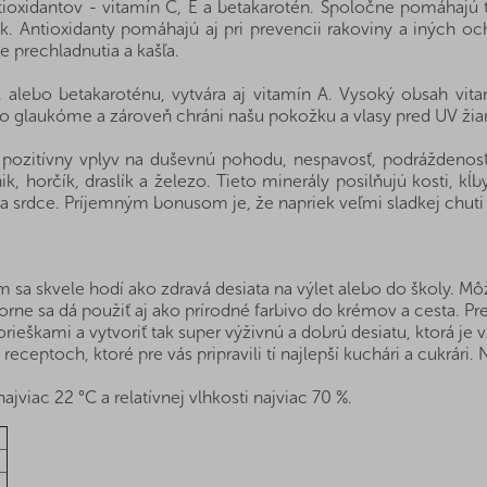
oxidantov - vitamín C, E a betakarotén. Spoločne pomáhajú t
k. Antioxidanty pomáhajú aj pri prevencii rakoviny a iných o
e prechladnutia a kašľa.
 alebo betakaroténu, vytvára aj vitamín A. Vysoký obsah v
o glaukóme a zároveň chráni našu pokožku a vlasy pred UV žia
pozitívny vplyv na duševnú pohodu, nespavosť, podráždenosť 
k, horčík, draslík a železo. Tieto minerály posilňujú kosti, k
 a srdce. Príjemným bonusom je, že napriek veľmi sladkej chut
 skvele hodí ako zdravá desiata na výlet alebo do školy. Môžet
orne sa dá použiť aj ako prírodné farbivo do krémov a cesta. Pr
škami a vytvoriť tak super výživnú a dobrú desiatu, ktorá je v
receptoch, ktoré pre vás pripravili tí najlepší kuchári a cukrári.
ajviac 22 °C a relatívnej vlhkosti najviac 70 %.