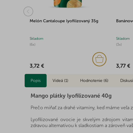
ané 30g
Melón Cantaloupe lyofilizovaný 35g
Banánové
Skladom
Skladom
(6x)
(3x)
3,72 €
3,77 €
Popis
Videá (1)
Hodnotenie (6)
Diskus
Mango plátky lyofilizované 40g
Prečo míňať za drahé vitamíny, keď máme veľa z
Lyofilizované ovocie je skvelým zdrojom vitam
zdravou alternatívou k sladkostiam a zároveň v