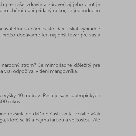
h pre naše zdravie a zároveň aj jeho chuť je
adnu chémiu ani pridaný cukor, je jednoducho
ávateľmi sa nám často darí získať výhradné
, prečo dodávame ten najlepší tovar pre vás a
a národný strom? Je mimoriadne dôležitý pre
a vraj odpočíval v tieni mangovníka.
o výšky 40 metrov. Pestuje sa v subtropických
300 rokov.
e rozšírila do ďalších častí sveta. Fosílie však
, ktoré sa líšia najmä farbou a veľkosťou. Ale