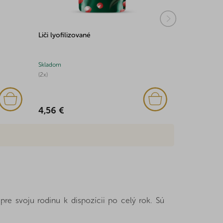
Liči lyofilizované
Ananásové k
Skladom
Skladom
(2x)
(3x)
4,56 €
4,26 €
re svoju rodinu k dispozícii po celý rok. Sú