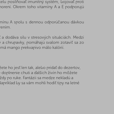
elu posilňovať imunitný systém, bojovať proti
chorení. Okrem toho vitamíny A a E podporujú
itamínu A spolu s dennou odporúčanou dávkou
rením.
a dodáva silu v stresových situáciách. Medzi
ĺby a chrupavky, pomáhajú svalom zotaviť sa zo
i má mango prekvapivo málo kalórií.
e ho jesť len tak, alebo pridať do dezertov,
e doplnenie chuti a ďalších živín ho môžete
ždy po ruke. Fantázii sa medze nekladú a
 Napríklad by sa vám mohli hodiť tipy na letné