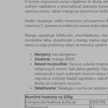
V tomto tropickom ovocí nájdeme tri druhy anti
voľným radikálom a spomaľovať starnutie bunie
obnovu slizníc, takže mango je výborné pri liečb
Keďže obsahuje veľké množstvo provitamínu A
vitamínu C výrazne pomáha pri únave zraku aleb
Mango zabraňuje infekciám, prechladnutiu, má 
minerálne látky obsiahnuté v mangu patria vápni
stresu a majú pozitívny vplyv na nervový systém
Alergény:
bez alergénov
Zloženie:
mango 100%
Návod na použitie:
Ovocie sušené mrazom sa
raňajkových zmesí, kaší alebo granoly. Výb
namixovať s iným sušeným ovocím alebo orie
inšpiráciu môžete hľadať napríklad v našich 
drinky so sušeným ovocím.
Skladovanie:
Skladujte v suchu pri teplote n
Nutričné hodnoty na 100g:
Energetická hodnota (kJ/kcal)
1635/391
Bielkoviny (g)
4,1