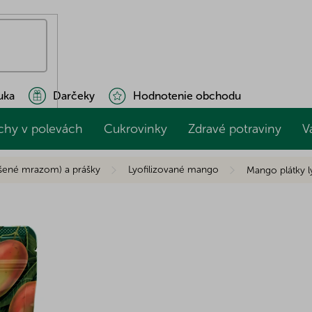
uka
Darčeky
Hodnotenie obchodu
chy v polevách
Cukrovinky
Zdravé potraviny
V
ušené mrazom) a prášky
Lyofilizované mango
Mango plátky l