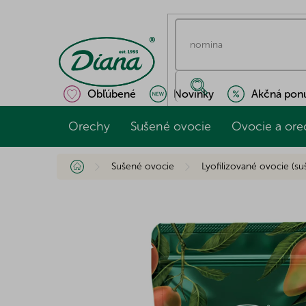
Prejsť
na
obsah
Obľúbené
Novinky
Akčná pon
Orechy
Sušené ovocie
Ovocie a ore
Domov
Sušené ovocie
Lyofilizované ovocie (s