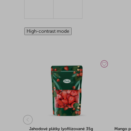
High-contrast mode
g
Jahodové plátky lyofilizované 35g
Mango pl