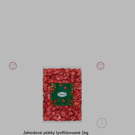
Jahodové plátky lyofilizované 1kg
Ovocné plá