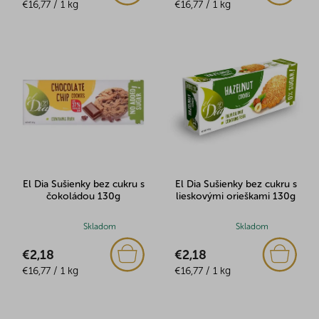
Jednotková
Jednotková
je
€16,77 / 1 kg
je
€16,77 / 1 kg
cena:
cena:
5,0
5,0
z
z
5
5
hviezdičiek.
hviezdičiek.
El Dia Sušienky bez cukru s
El Dia Sušienky bez cukru s
čokoládou 130g
lieskovými orieškami 130g
Priemerné
Skladom
Priemerné
Skladom
hodnotenie
hodnotenie
€2,18
€2,18
produktu
produktu
Jednotková
Jednotková
je
€16,77 / 1 kg
je
€16,77 / 1 kg
cena:
cena:
5,0
5,0
z
z
5
5