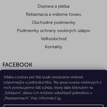
Doprava a platba
Reklamacia a vrátenie tovaru
Obchodné podmienky
Podmienky ochrany osobných údajov
Veľkoobchod
Kontakty
FACEBOOK
Vďaka cookies pre Vás bude prezeranie stránok
príjemnejšie a jednoduchšie. Na spracovanie niektorých z
nich potrebujeme Váš súhlas, ktorý dáte kliknutím na
„Súhlasím“, alebo ich môžete odsúhlasiť jednotlivo v
„Nastaveniach“. Viac informácií
tu
.
Vytvoril Shoptet Premium