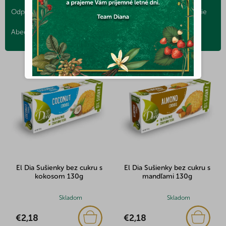
a
Odporúčame
Najlacnejšie
Najdrahšie
Najpredávanejšie
d
e
Abecedne
n
i
V
e
ý
p
p
r
i
o
s
d
p
u
r
k
o
t
d
o
u
v
El Dia Sušienky bez cukru s
El Dia Sušienky bez cukru s
k
kokosom 130g
mandľami 130g
t
o
Priemerné
Skladom
Priemerné
Skladom
v
hodnotenie
hodnotenie
€2,18
€2,18
produktu
produktu