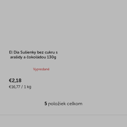
hviezdičiek.
hviezdičiek.
El Dia Sušienky bez cukru s
arašidy a čokoládou 130g
Priemerné
Vypredané
hodnotenie
€2,18
produktu
Jednotková
je
€16,77 / 1 kg
cena:
5,0
z
5
položiek celkom
5
O
hviezdičiek.
v
l
Z
á
á