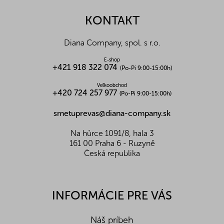
d
p
a
ä
KONTAKT
c
t
i
i
e
Diana Company, spol. s r.o.
p
e
r
E-shop
v
+421 918 322 074
(Po-Pi 9:00-15:00h)
k
y
Veľkoobchod
+420 724 257 977
(Po-Pi 9:00-15:00h)
v
ý
smetuprevas@diana-company.sk
p
i
s
Na hůrce 1091/8, hala 3
u
161 00 Praha 6 - Ruzyně
Česká republika
INFORMÁCIE PRE VÁS
Náš príbeh