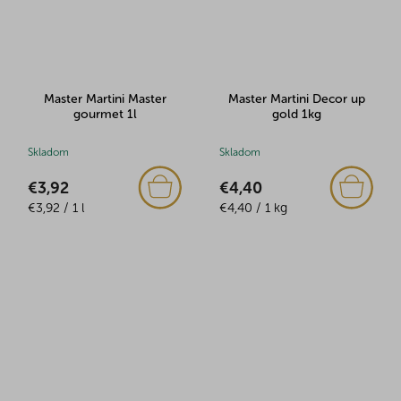
Master Martini Master
Master Martini Decor up
gourmet 1l
gold 1kg
Skladom
Skladom
€3,92
€4,40
Jednotková
Jednotková
€3,92 / 1 l
€4,40 / 1 kg
cena:
cena: