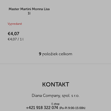
Master Martini Monna Lisa
1l
Vypredané
€4,07
Jednotková
€4,07 / 1 l
cena:
9
položiek celkom
O
v
l
Z
á
á
d
p
a
ä
KONTAKT
c
t
i
i
e
Diana Company, spol. s r.o.
p
e
r
E-shop
v
+421 918 322 074
(Po-Pi 9:00-15:00h)