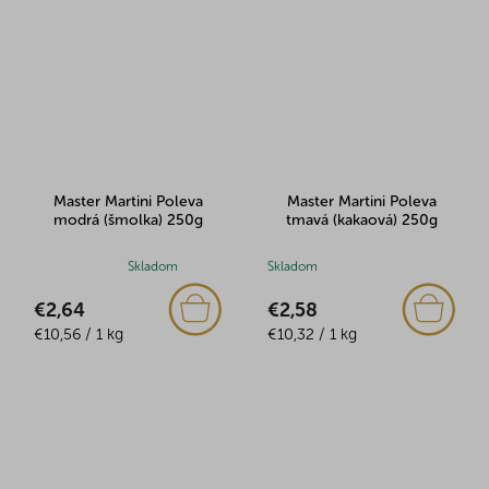
hviezdičiek.
hviezdičiek.
Master Martini Poleva
Master Martini Poleva
modrá (šmolka) 250g
tmavá (kakaová) 250g
Priemerné
Skladom
Skladom
hodnotenie
€2,64
€2,58
produktu
Jednotková
Jednotková
je
€10,56 / 1 kg
€10,32 / 1 kg
cena:
cena:
5,0
z
5
hviezdičiek.