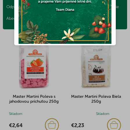
a
Odporúčame
Najlacnejšie
Najdrahšie
Najpredávanejšie
d
e
Abecedne
n
i
V
e
ý
p
p
r
i
o
s
d
p
u
r
k
o
t
d
o
u
v
Master Martini Poleva s
Master Martini Poleva Biela
k
jahodovou príchuťou 250g
250g
t
o
Skladom
Priemerné
Skladom
v
hodnotenie
€2,64
€2,23
produktu