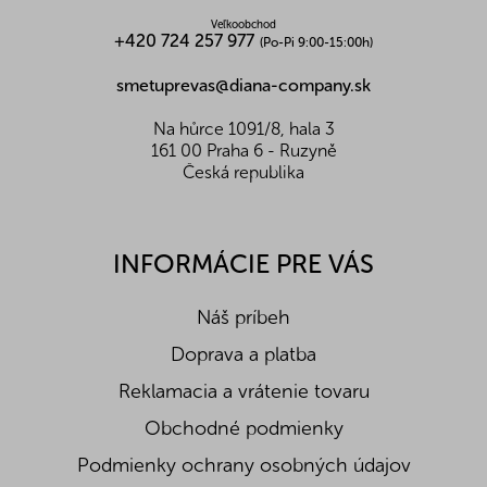
k
y
Veľkoobchod
+420 724 257 977
(Po-Pi 9:00-15:00h)
v
ý
smetuprevas@diana-company.sk
p
i
s
Na hůrce 1091/8, hala 3
u
161 00 Praha 6 - Ruzyně
Česká republika
INFORMÁCIE PRE VÁS
Náš príbeh
Doprava a platba
Reklamacia a vrátenie tovaru
Obchodné podmienky
Podmienky ochrany osobných údajov