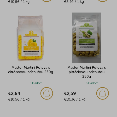
Jednotková
Jednotková
€10,56 / 1 kg
je
€8,92 / 1 kg
cena:
cena:
5,0
z
5
hviezdičiek.
Master Martini Poleva s
Master Martini Poleva s
citrónovou príchuťou 250g
pistáciovou príchuťou
250g
Priemerné
Skladom
Priemerné
Skladom
hodnotenie
hodnotenie
€2,64
€2,59
produktu
produktu
Jednotková
Jednotková
je
€10,56 / 1 kg
je
€10,36 / 1 kg
cena:
cena:
5,0
5,0
z
z
5
5