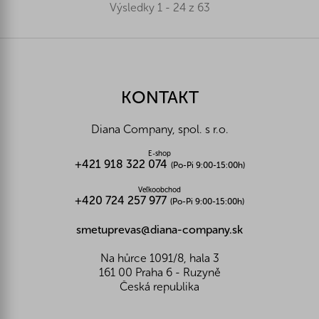
Výsledky 1 - 24 z 63
Z
á
p
ä
KONTAKT
t
i
Diana Company, spol. s r.o.
e
E-shop
+421 918 322 074
(Po-Pi 9:00-15:00h)
Veľkoobchod
+420 724 257 977
(Po-Pi 9:00-15:00h)
smetuprevas@diana-company.sk
Na hůrce 1091/8, hala 3
161 00 Praha 6 - Ruzyně
Česká republika