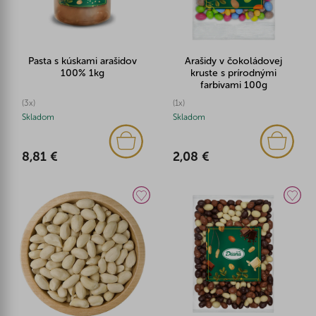
Pasta s kúskami arašidov
Arašidy v čokoládovej
100% 1kg
kruste s prírodnými
farbivami 100g
(3x)
(1x)
Skladom
Skladom
8,81 €
2,08 €