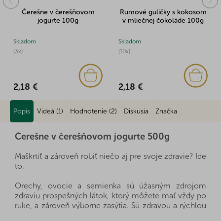
Čerešne v čerešňovom
Rumové guličky s kokosom
jogurte 100g
v mliečnej čokoláde 100g
Skladom
Skladom
(3x)
(10x)
2,18 €
2,18 €
Popis
Videá (1)
Hodnotenie (2)
Diskusia
Značka
Čerešne v čerešňovom jogurte 500g
Maškrtiť a zároveň robiť niečo aj pre svoje zdravie? Ide
to.
Orechy, ovocie a semienka sú úžasným zdrojom
zdraviu prospešných látok, ktorý môžete mať vždy po
ruke, a zároveň výborne zasýtia. Sú zdravou a rýchlou
desiatou, stačí si len vybrať, ktorý druh bude práve pre