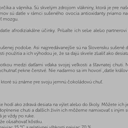
číka a vápnika. Sú skvelým zdrojom vlákniny, ktorá je pre naš
umov sú datle v rámci sušeného ovocia antioxidanty priamo n
sť mozgu.
atle afrodiziakálne účinky. Pribaľte ich sebe alebo partnerovi 
sušenej podobe. Asi najpredávanejšie sú na Slovensku sušené d
ti použitia a ich výhodou je, že sa dajú skvele zbaliť ako desia
otkou medzi datľami vďaka svojej veľkosti a šťavnatej chuti.
ychutnať pekne čerstvé. Nie nadarmo sa im hovorí „datle kráľov“
i, ktoré sú známe pre svoju jemnú čokoládovú chuť.
 hodí ako zdravá desiata na výlet alebo do školy. Môžete ich jes
a doplnenie chuti a ďalších živín ich môžeme namixovať s iný
á je vždy po ruke.
e obsahovať kôstku.
ajviac 15 °C a relatívnej vlhkosti najviac 70 %.