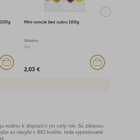
 100g
Mini ovocie bez cukru 100g
Mandle natu
Skladom
Skladom
(5x)
2,94 €
2,03 €
 rodinu k dispozícii po celý rok. Sú zdravou
šie sú navyše v BIO kvalite, teda vypestované
ní.