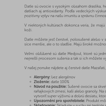
Datle sú ovocie s vysokým obsahom draslíka, hor
datliach aj antioxidanty. Podľa vedeckých výsk
pozitívny vplyv na našu imunitu a správnu činno
V niektorých kultúrach dokonca veria, že majú d
koži.
Datle môžete jesť čerstvé, polosušené alebo v 
síce menšie, ale o to sladšie. Majú široké možnos
Veľmi obľúbené sú datle Medjoul, ktoré sú jedn
neprešli procesom sušenia a tak si ich môžete v
V našej ponuke nájdete aj čerstvé datle Mazafat
Alergény:
bez alergénov
Zloženie:
datle 100%
Návod na použitie:
Sušené ovocie sa skvele
raňajkových zmesí, kaší alebo granoly. N
vytvoriť super výživnú a dobrú desiatu, ktor
Upozornění pro spotřebitele:
Produkt môž
Skladovanie:
Skladujte v suchu pri teplote n