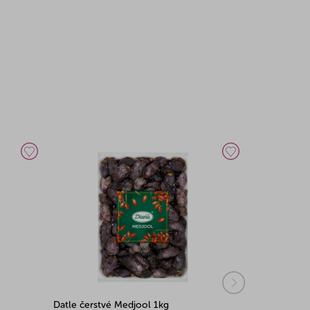
Datle čerstvé Medjool 1kg
Datle bez k