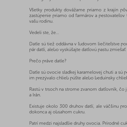
Všetky produkty dovážame priamo z krajín pô
zastúpenie priamo od farmárov a pestovateľov t
vašu rodinu.
Vedeli ste, že…
Datle sú tiež oddávna v ľudovom liečiteľstve p
pár datlí, alebo vyskúšajte datľovú pastu zmieša
Prečo práve datle?
Datle sú ovocie sladkej karamelovej chuti a sú 
im prezývalo chlieb púšte alebo beduínsky chlieb
Rastú v trsoch na strome zvanom datľovník, čo j
a Irán.
Existuje okolo 300 druhov datlí, ale väčšinu pr
dokonca aj obsahom cukru.
Patrí medzi najsladšie druhy ovocia. Prírodné cuk