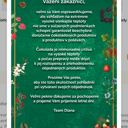
látky 100g
Višne v poleve z horkej čokolády
Skladom
(3x)
2,32 €
Značka
dravých potravín na dosah?
inerálov a ďalších cenných látok, ktorý môžete mať pre svoju
enším dodajú všetko potrebné na ich zdravý vývoj. O to cennej
iu. Pridajte semienka do svojej kuchyne a budete milo prekvape