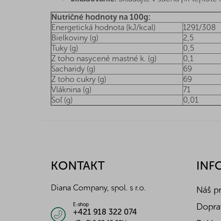
Nutričné hodnoty na 100g:
Energetická hodnota (kJ/kcal)
1291/308
Bielkoviny (g)
2,5
Tuky (g)
0,5
Z toho nasycené mastné k. (g)
0,1
Sacharidy (g)
69
Z toho cukry (g)
69
Vláknina (g)
71
Soľ (g)
0,01
Z
á
p
ä
KONTAKT
INF
t
i
Diana Company, spol. s r.o.
Náš p
e
Doprav
E-shop
+421 918 322 074