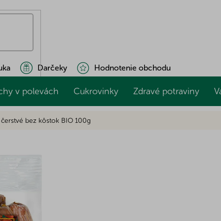
uka
Darčeky
Hodnotenie obchodu
chy v polevách
Cukrovinky
Zdravé potraviny
V
 čerstvé bez kôstok BIO 100g