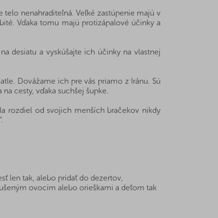
e telo nenahraditeľná. Veľké zastúpenie majú v
abité. Vďaka tomu majú protizápalové účinky a
na desiatu a vyskúšajte ich účinky na vlastnej
atle. Dovážame ich pre vás priamo z Iránu. Sú
ta na cesty, vďaka suchšej šupke.
 Na rozdiel od svojich menších bračekov nikdy
.
ť len tak, alebo pridať do dezertov,
m sušeným ovocím alebo orieškami a deťom tak