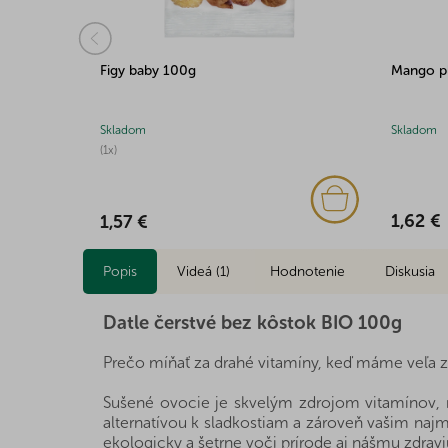
/60 100g
Figy baby 100g
Mango p
Skladom
Skladom
(1x)
1,62 €
1,57 €
Popis
Videá (1)
Hodnotenie
Diskusia
Datle čerstvé bez kôstok BIO 100g
Prečo míňať za drahé vitamíny, keď máme veľa z
Sušené ovocie je skvelým zdrojom vitamínov, m
alternatívou k sladkostiam a zároveň vašim najm
ekologicky a šetrne voči prírode aj nášmu zdrav