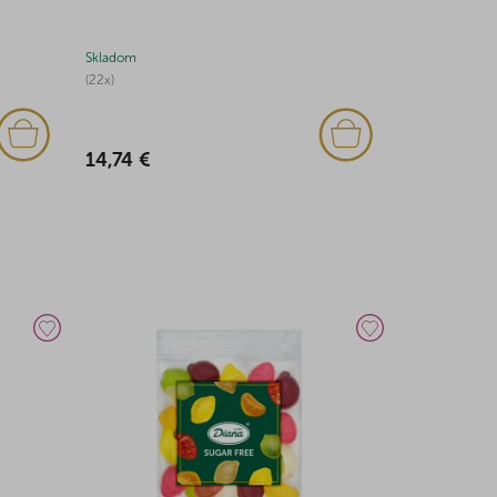
Skladom
Skladom
(22x)
(2x)
14,74 €
1,27 €