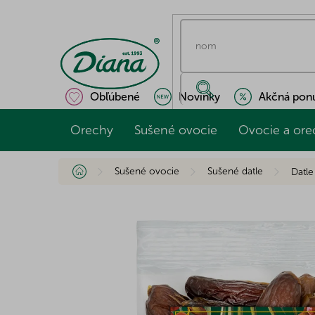
Prejsť
na
obsah
Obľúbené
Novinky
Akčná pon
Orechy
Sušené ovocie
Ovocie a ore
Domov
Sušené ovocie
Sušené datle
Datle