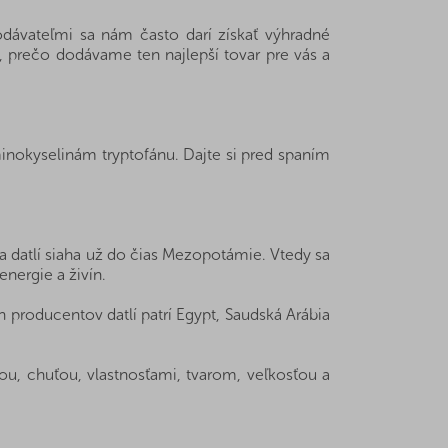
ávateľmi sa nám často darí získať výhradné
, prečo dodávame ten najlepší tovar pre vás a
inokyselinám tryptofánu. Dajte si pred spaním
a datlí siaha už do čias Mezopotámie. Vtedy sa
nergie a živín.
 producentov datlí patrí Egypt, Saudská Arábia
bou, chuťou, vlastnosťami, tvarom, veľkosťou a