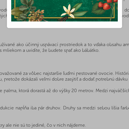
vodu a vďaka dobrým vzťahom a fér rokovaniam s našimi dod
ých najlepších orieškov a ovocia z celého sveta. To je dôvod
oužívané ako účinný uspávací prostriedok a to vďaka obsahu am
ť s mliekom a uvidíte, že budete spať ako bábätko.
považované za vôbec najstaršie ľuďmi pestované ovocie. Históri
, pretože dokázali veľmi dobre zasýtiť a dodať potrebnú dávku e
e palma, ktorá dorastá až do výšky 20 metrov. Medzi najväčších
odukcie napĺňa iba pár druhov. Druhy sa medzi sebou líšia far
ry ale nie sú to jediné, čo v nich nájdeme.