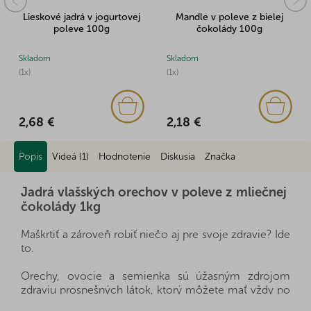
Lieskové jadrá v jogurtovej
Mandle v poleve z bielej
poleve 100g
čokolády 100g
Skladom
Skladom
(1x)
(1x)
2,68 €
2,18 €
Popis
Videá (1)
Hodnotenie
Diskusia
Značka
Jadrá vlašských orechov v poleve z mliečnej
čokolády 1kg
Maškrtiť a zároveň robiť niečo aj pre svoje zdravie? Ide
to.
Orechy, ovocie a semienka sú úžasným zdrojom
zdraviu prospešných látok, ktorý môžete mať vždy po
ruke, a zároveň výborne zasýtia. Sú zdravou a rýchlou