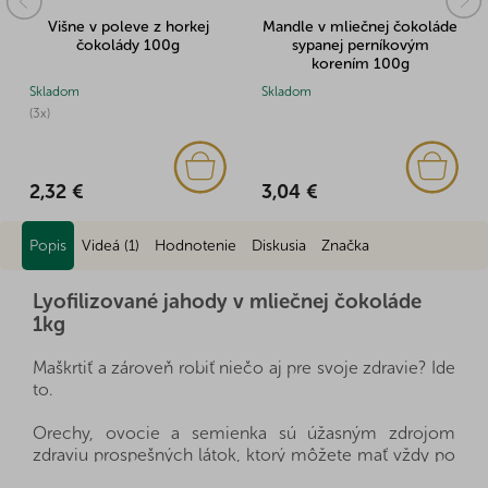
Višne v poleve z horkej
Mandle v mliečnej čokoláde
čokolády 100g
sypanej perníkovým
korením 100g
Skladom
Skladom
(3x)
3,04 €
2,32 €
Popis
Videá (1)
Hodnotenie
Diskusia
Značka
Lyofilizované jahody v mliečnej čokoláde
1kg
Maškrtiť a zároveň robiť niečo aj pre svoje zdravie? Ide
to.
Orechy, ovocie a semienka sú úžasným zdrojom
zdraviu prospešných látok, ktorý môžete mať vždy po
ruke, a zároveň výborne zasýtia. Sú zdravou a rýchlou