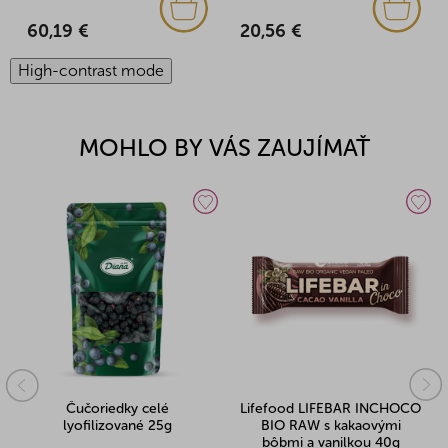
20,56 €
60,19 €
High-contrast mode
MOHLO BY VÁS ZAUJÍMAŤ
Čučoriedky celé
Lifefood LIFEBAR INCHOCO
lyofilizované 25g
BIO RAW s kakaovými
bôbmi a vanilkou 40g