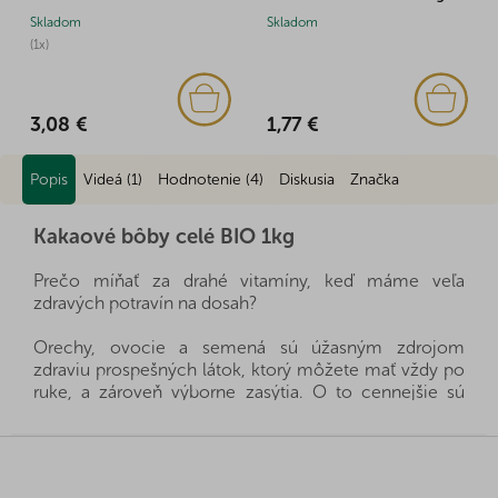
Skladom
Skladom
(1x)
1,77 €
3,08 €
Popis
Videá (1)
Hodnotenie (4)
Diskusia
Značka
Kakaové bôby celé BIO 1kg
Prečo míňať za drahé vitamíny, keď máme veľa
zdravých potravín na dosah?
Orechy, ovocie a semená sú úžasným zdrojom
zdraviu prospešných látok, ktorý môžete mať vždy po
ruke, a zároveň výborne zasýtia. O to cennejšie sú
navyše v BIO kvalite, teda vypestované ekologicky a
šetrne voči prírode aj nášmu zdraviu. Sú zdravou a
Z
rýchlou desiatou, stačí si len vybrať, ktoré budú práve
á
pre vašu rodinu tie pravé.
p