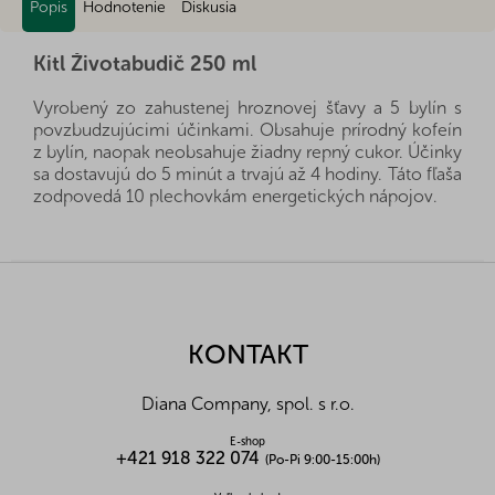
Popis
Hodnotenie
Diskusia
Kitl Životabudič 250 ml
Vyrobený zo zahustenej hroznovej šťavy a 5 bylín s
povzbudzujúcimi účinkami. Obsahuje prírodný kofeín
z bylín, naopak neobsahuje žiadny repný cukor. Účinky
sa dostavujú do 5 minút a trvajú až 4 hodiny. Táto fľaša
zodpovedá 10 plechovkám energetických nápojov.
Alergény:
bez alergénov
Zloženie:
zahustená hroznová šťava, výťažky z
Z
bylín (635 mg v 40 ml: rozchodnica ružová,
á
paulínia nápojová, sibírsky ženšen, jahoda lesná,
p
kotvičník zemný), konzervačná látka: sorban
ä
KONTAKT
draselný, prírodná aróma, prírodný kofeín z
t
kávovníka.
i
Návod na použitie:
Odporúčané dávkovanie: 1
Diana Company, spol. s r.o.
e
dávka 40 ml v prípade pocitoch únavy alebo
ráno denne. Prípravok je možné riediť teplou
E-shop
+421 918 322 074
alebo studenou vodou v pomere 1:8.
(Po-Pi 9:00-15:00h)
Upozornění pro spotřebitele:
Nie je určené