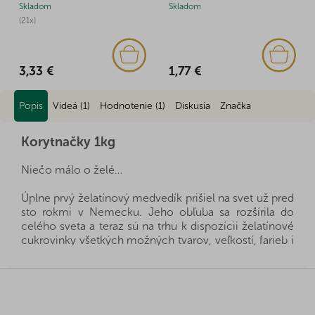
Skladom
Skladom
(21x)
1,77 €
3,33 €
Popis
Videá (1)
Hodnotenie (1)
Diskusia
Značka
Korytnačky 1kg
Niečo málo o želé…
Úplne prvý želatínový medvedík prišiel na svet už pred
sto rokmi v Nemecku. Jeho obľuba sa rozšírila do
celého sveta a teraz sú na trhu k dispozícii želatínové
cukrovinky všetkých možných tvarov, veľkostí, farieb i
príchutí. Želatínové cukríky milujú deti aj dospelí a
nesmú chýbať na žiadnej detskej oslave. Mohlo by sa
Z
zdať, že okrem maškrtenia neprináša veľa úžitku, ale
á
nie je to tak úplne pravda. Želatína, z ktorej sa sladkosti
p
vyrába, je látka prírodného charakteru obsahujúca