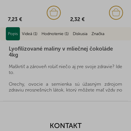
7,23 €
2,32 €
Popis
Videá (1)
Hodnotenie (1)
Diskusia
Značka
Lyofilizované maliny v mliečnej čokoláde
4kg
Maškrtiť a zároveň robiť niečo aj pre svoje zdravie? Ide
to.
Orechy, ovocie a semienka sú úžasným zdrojom
zdraviu prospešných látok, ktorý môžete mať vždy po
ruke, a zároveň výborne zasýtia. Sú zdravou a rýchlou
desiatou, stačí si len vybrať, ktorý druh bude práve pre
Z
vašu rodinu ten pravý.
á
p
Všetky produkty dovážame priamo z krajín pôvodu a
ä
KONTAKT
vďaka dobrým vzťahom a fér rokovaniam s našimi
t
dodávateľmi sa nám často darí získať výhradné