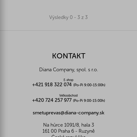
Výsledky 0 - 3 z 3
Z
á
p
ä
KONTAKT
t
i
Diana Company, spol. s r.o.
e
E-shop
+421 918 322 074
(Po-Pi 9:00-15:00h)
Veľkoobchod
+420 724 257 977
(Po-Pi 9:00-15:00h)
smetuprevas@diana-company.sk
Na hůrce 1091/8, hala 3
161 00 Praha 6 - Ruzyně