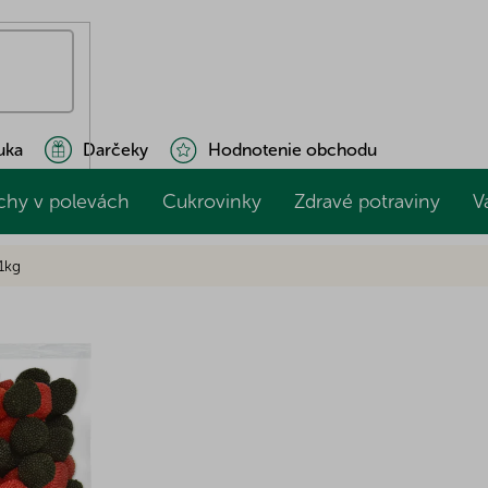
uka
Darčeky
Hodnotenie obchodu
chy v polevách
Cukrovinky
Zdravé potraviny
V
 1kg