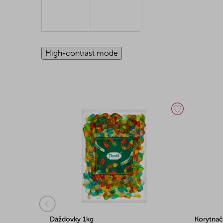
High-contrast mode
Dážďovky 1kg
Korytnač