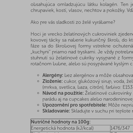
obsahujúca omladzujúcu látku kolagén. Ten j
chrupaviek, kostí, vlasov, nechtov a pokožky. V
Ako pre vás sladkosti zo želé vyrábame?
Hoci je vrecko želatínových cukroviniek zjedené
kovovej tácky sa naberie kukuričný škrob, do kt
fáze sa do škrobovej formy vstrekne ochutená ž
„kuchyni“ priamo nad tryskami. Je vždy potrebn
stuhnutí sú želatínové cukríky vysypané z for
rotačnom bubne, alebo sú posypávané kyslým c
Alergény:
bez alergénov a môže obsahovať
Zloženie:
cukor, glukózový sirup, voda, žela
(mrkva, svetlica, baza, citrón), farbivo: E153
Návod na použitie:
Želatínové cukrovinky 
parádu aj na cupcakes alebo narodeninovej
Upozornění pro spotřebitele:
Môže nepria
Skladovanie:
Skladujte v suchu pri teplote n
Nutričné hodnoty na 100g:
Energetická hodnota (kJ/kcal)
1476/347