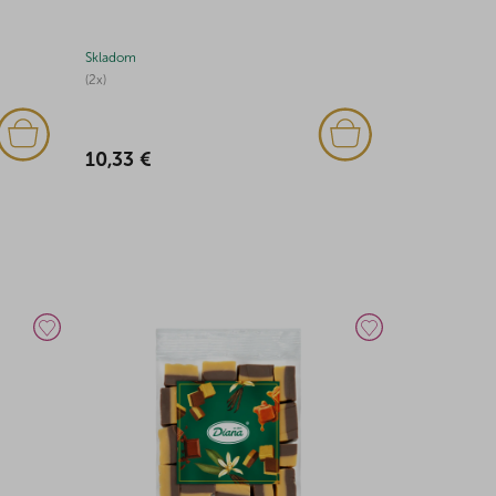
Skladom
Skladom
(2x)
(2x)
10,33 €
11,03 €