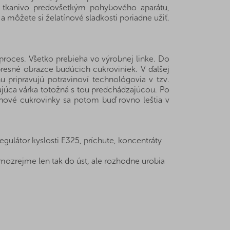
é tkanivo predovšetkým pohybového aparátu,
 môžete si želatínové sladkosti poriadne užiť.
proces. Všetko prebieha vo výrobnej linke. Do
presné obrazce budúcich cukroviniek. V ďalšej
u pripravujú potravinoví technológovia v tzv.
ujúca várka totožná s tou predchádzajúcou. Po
ínové cukrovinky sa potom buď rovno leštia v
regulátor kyslosti E325, príchute, koncentráty
mozrejme len tak do úst, ale rozhodne urobia