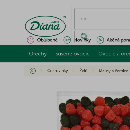
Prejsť
na
obsah
Obľúbené
Novinky
Akčná pon
Orechy
Sušené ovocie
Ovocie a ore
Domov
Cukrovinky
Želé
Maliny a černice