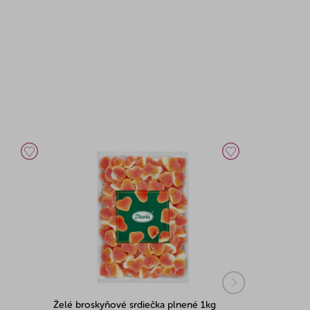
Želé broskyňové srdiečka plnené 1kg
Kyslé želé 