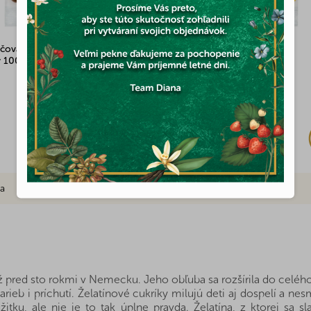
ová kôra v poleve z mliečnej
Mini ovocie bez cukru 100g
y 100g
Skladom
(5x)
2,03 €
ia
Značka
ž pred sto rokmi v Nemecku. Jeho obľuba sa rozšírila do celého s
rieb i príchutí. Želatínové cukríky milujú deti aj dospelí a n
tku, ale nie je to tak úplne pravda. Želatína, z ktorej sa sl