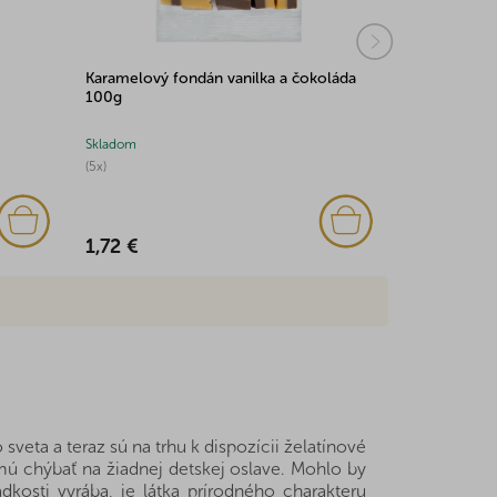
Karamelový fondán vanilka a čokoláda
Čokoládové
100g
obale 500g
Skladom
Skladom
(5x)
(2x)
1,72 €
6,32 €
veta a teraz sú na trhu k dispozícii želatínové
esmú chýbať na žiadnej detskej oslave. Mohlo by
adkosti vyrába, je látka prírodného charakteru