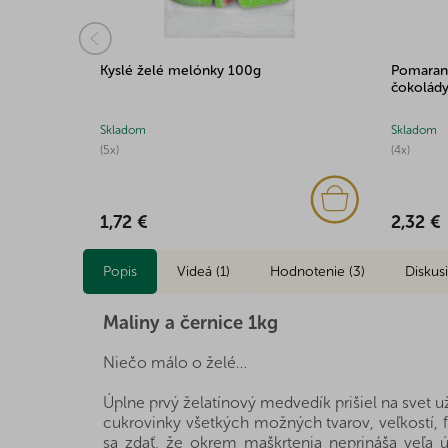
nené 100g
Kyslé želé melónky 100g
Pomaranč
čokolád
Skladom
Skladom
(5x)
(4x)
1,72 €
2,32 €
Popis
Videá (1)
Hodnotenie (3)
Diskus
Maliny a černice 1kg
Niečo málo o želé…
Úplne prvý želatínový medvedík prišiel na svet u
cukrovinky všetkých možných tvarov, veľkostí, fa
sa zdať, že okrem maškrtenia neprináša veľa úži