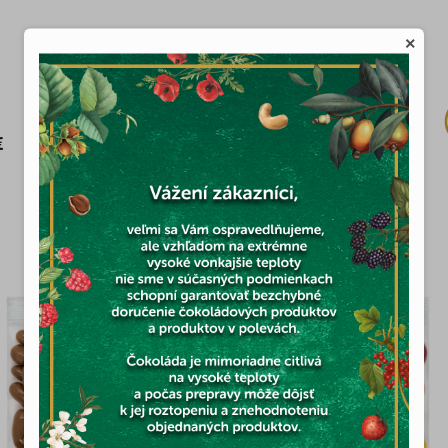
×
Skladom
(1x)
€
10,98 €
MOHLO BY VÁS ZAUJÍMAŤ