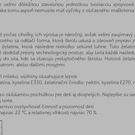
e veľmi dôležitou stavebnou jednotkou tvoriacou spojivov
ďaka tomu aspoň nemusíte mať výčitky z občasného maškrtenia a
 počas chvíľky, ich výroba je náročný, avšak veľmi zaujímavý 
orého sa odtlačí forma, ktorá škrob udusá a zároveň pripraví 
elatína, ktorá následne niekoľko sekúnd tuhne. Túto želatín
é dodržať presný technologický postup, aby bola každá nasled
my do sita, kde sa zbavujú prebytočného škrobu. Hotové želat
ukrom, alebo ďalšími posypmi.
 mlieko, obilniny obsahujúce lepok
tína, kyselina E330, želatinační činidlo: pektín, kyselina E270, 
sú obľúbenou pochúťkou pre deti aj dospelých. Najlepšie sú sa
 torte.
znivo ovplyvňovať činnosť a pozornosť detí.
ajviac 22 °C a relatívnej vlhkosti najviac 70 %.