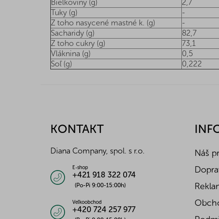
Bielkoviny (g)
2,7
Tuky (g)
-
Z toho nasycené mastné k. (g)
-
Sacharidy (g)
82,7
Z toho cukry (g)
73,1
Vláknina (g)
0,5
Soľ (g)
0,222
Z
á
p
ä
KONTAKT
INF
t
i
Diana Company, spol. s r.o.
Náš p
e
Doprav
E-shop
+421 918 322 074
Reklam
(Po-Pi 9:00-15:00h)
Obch
Veľkoobchod
+420 724 257 977