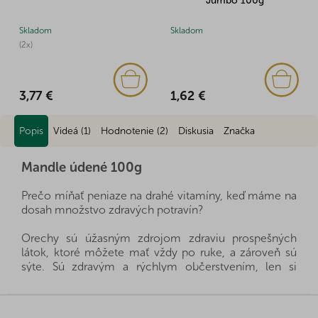
Jumbo 100g
Skladom
Skladom
(2x)
1,62 €
3,77 €
Popis
Videá (1)
Hodnotenie (2)
Diskusia
Značka
Mandle údené 100g
Prečo míňať peniaze na drahé vitamíny, keď máme na
dosah množstvo zdravých potravín?
Orechy sú úžasným zdrojom zdraviu prospešných
látok, ktoré môžete mať vždy po ruke, a zároveň sú
sýte. Sú zdravým a rýchlym občerstvením, len si
musíte vybrať, ktoré orechy sú pre vašu rodinu
vhodné.
Z
á