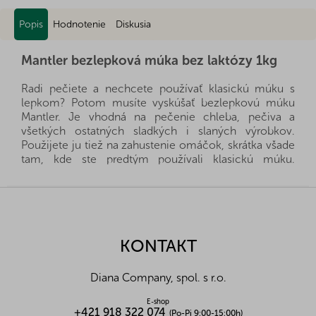
Popis
Hodnotenie
Diskusia
Mantler bezlepková múka bez laktózy 1kg
Radi pečiete a nechcete používať klasickú múku s
lepkom? Potom musíte vyskúšať bezlepkovú múku
Mantler. Je vhodná na pečenie chleba, pečiva a
všetkých ostatných sladkých i slaných výrobkov.
Použijete ju tiež na zahustenie omáčok, skrátka všade
tam, kde ste predtým používali klasickú múku.
Bezlepková múka nemusí byť len pre osoby s
intoleranciou, občas nie je zlé vyskúšať niečo nové.
Z
Čo viete, možno pocítite, že Vám tento druh múky
á
viac vyhovuje.
p
ä
KONTAKT
Alergény:
produkt obsahuje sójové zrná
t
Zloženie:
natívny kukuričný škrob,
sójová múka
,
i
zahusťovadlo: guarová múčka,
emulgátor:
Diana Company, spol. s r.o.
e
sójový lecitín.
E-shop
Nutričné hodnoty na 100g:
+421 918 322 074
(Po-Pi 9:00-15:00h)