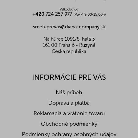
Energetická hodnota (kJ/kcal)
1498/354
Veľkoobchod
Bielkoviny (g)
12
+420 724 257 977
(Po-Pi 9:00-15:00h)
Tuky (g)
1,9
Z toho nasycené mastné k. (g)
0,4
smetuprevas@diana-company.sk
Sacharidy (g)
71
Z toho cukry (g)
4,9
Na hůrce 1091/8, hala 3
Vláknina (g)
0
161 00 Praha 6 - Ruzyně
Soľ (g)
0,01
Česká republika
INFORMÁCIE PRE VÁS
Náš príbeh
Doprava a platba
Reklamacia a vrátenie tovaru
Obchodné podmienky
Podmienky ochrany osobných údajov