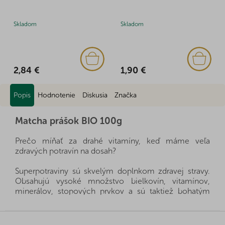
Skladom
Skladom
2,84 €
1,90 €
Popis
Hodnotenie
Diskusia
Značka
Matcha prášok BIO 100g
Prečo míňať za drahé vitamíny, keď máme veľa
zdravých potravín na dosah?
Superpotraviny sú skvelým doplnkom zdravej stravy.
Obsahujú vysoké množstvo bielkovín, vitamínov,
minerálov, stopových prvkov a sú taktiež bohatým
zdrojom vlákniny. O to cennejšie sú navyše v BIO
kvalite, teda vypestované ekologicky a šetrne voči
Z
prírode aj nášmu zdraviu.