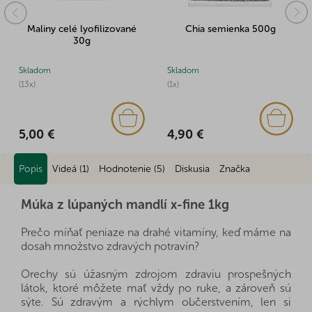
Maliny celé lyofilizované
Chia semienka 500g
30g
Skladom
Skladom
(13x)
(1x)
5,00 €
4,90 €
Popis
Videá (1)
Hodnotenie (5)
Diskusia
Značka
Múka z lúpaných mandlí x-fine 1kg
Prečo míňať peniaze na drahé vitamíny, keď máme na
dosah množstvo zdravých potravín?
Orechy sú úžasným zdrojom zdraviu prospešných
látok, ktoré môžete mať vždy po ruke, a zároveň sú
sýte. Sú zdravým a rýchlym občerstvením, len si