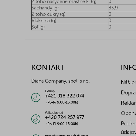
Z toho nasycené mastné k. (g)
0
Sacharidy (g)
83,9
Z toho cukry (g)
0
Vláknina (g)
0
Soľ (g)
0
Z
á
p
ä
KONTAKT
INF
t
i
Diana Company, spol. s r.o.
Náš p
e
Doprav
E-shop
+421 918 322 074
Reklam
(Po-Pi 9:00-15:00h)
Obch
Veľkoobchod
+420 724 257 977
Podmi
(Po-Pi 9:00-15:00h)
údajo
smetuprevas@diana-