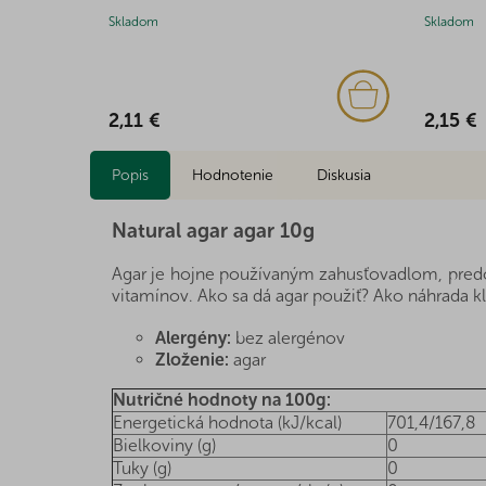
Skladom
Skladom
2,11 €
2,15 €
Popis
Hodnotenie
Diskusia
Natural agar agar 10g
Agar je hojne používaným zahusťovadlom, predovš
vitamínov. Ako sa dá agar použiť? Ako náhrada k
Alergény:
bez alergénov
Zloženie:
agar
Nutričné hodnoty na 100g:
Energetická hodnota (kJ/kcal)
701,4/167,8
Bielkoviny (g)
0
Tuky (g)
0