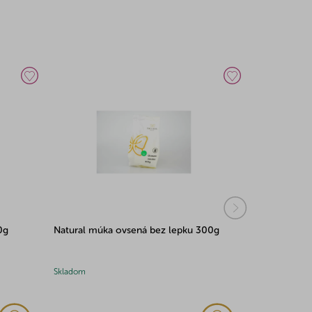
0g
Natural múka ovsená bez lepku 300g
Natural psy
Skladom
Skladom