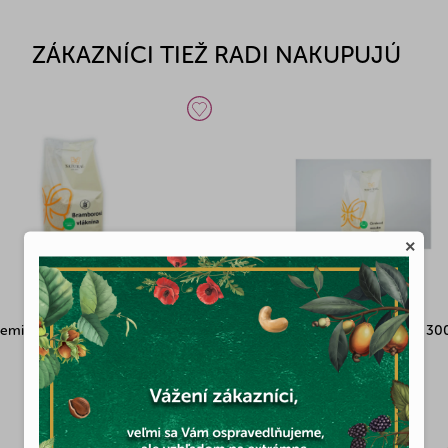
ZÁKAZNÍCI TIEŽ RADI NAKUPUJÚ
×
zemiaková vláknina 200g
Natural múka čiroková hladká 30
Skladom