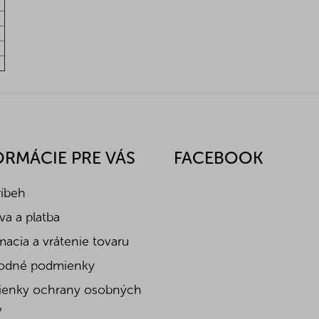
ORMÁCIE PRE VÁS
FACEBOOK
ríbeh
a a platba
acia a vrátenie tovaru
odné podmienky
enky ochrany osobných
v