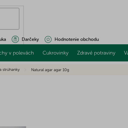
uka
Darčeky
Hodnotenie obchodu
chy v polevách
Cukrovinky
Zdravé potraviny
V
a strúhanky
Natural agar agar 10g