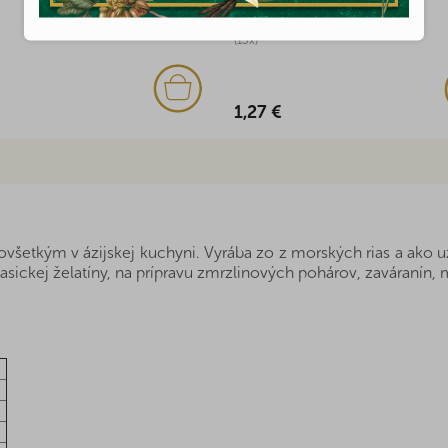
Skladom
(13x)
1,27 €
etkým v ázijskej kuchyni. Vyrába zo z morských rias a ako už 
lasickej želatíny, na prípravu zmrzlinových pohárov, zaváranín