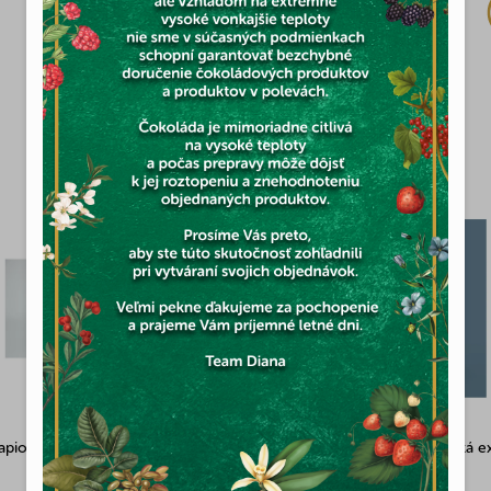
1,12 €
MOHLO BY VÁS ZAUJÍMAŤ
tapiokový škrob 400g
Pernerka Múka pšeničná hladká ex
silná 1kg