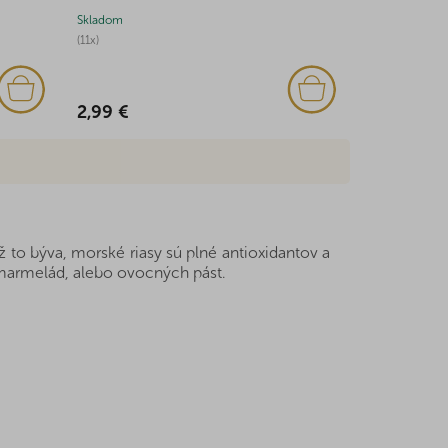
Skladom
Skladom
(11x)
(14x)
2,99 €
4,36 €
to býva, morské riasy sú plné antioxidantov a
, marmelád, alebo ovocných pást.