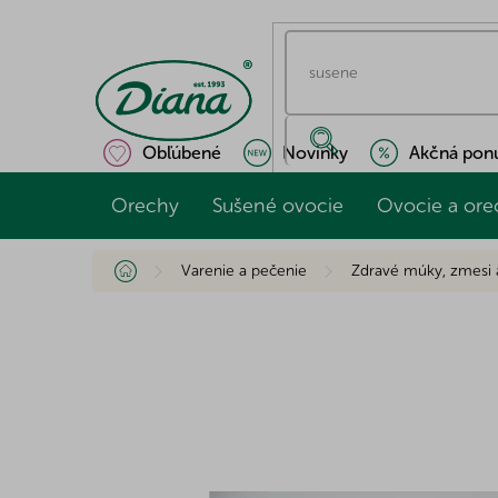
Prejsť
na
obsah
Obľúbené
Novinky
Akčná pon
Orechy
Sušené ovocie
Ovocie a ore
Domov
Varenie a pečenie
Zdravé múky, zmesi 