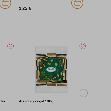
1,25 €
8,87 €
tra
Arašidový nugát 100g
Kúsky z pis