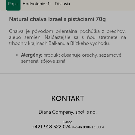
Popis
Hodnotenie (1)
Diskusia
Natural chalva Izrael s pistáciami 70g
Chalva je pôvodom orientálna pochúťka z orechov,
alebo semien. Najčastejšie sa s ňou stretnete na
trhoch v krajinách Balkánu a Blízkeho východu.
Alergény:
produkt obsahuje orechy, sezamové
semená, sójové zrná
Zloženie:
sezamové semienko
, glukózový sirup,
cukor, palmový tuk,
pistáciové orechy
, extract z
Z
koreňa mydlice lekárskej, aróma.
á
p
Nutričné hodnoty na 100g:
ä
Energetická hodnota (kJ/kcal)
2290,64/348
KONTAKT
t
Bielkoviny (g)
13
i
Tuky (g)
36
Diana Company, spol. s r.o.
e
Z toho nasycené mastné k. (g)
8
Sacharidy (g)
40
E-shop
+421 918 322 074
(Po-Pi 9:00-15:00h)
Z toho cukry (g)
30
Vláknina (g)
0