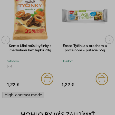
Semix Mini müsli tyčinky s
Emco Tyčinka s orechom a
marhuľami bez lepku 70g
proteínom - pistácie 35g
Skladom
Skladom
(2x)
1,22 €
1,22 €
High-contrast mode
MOHLO BY VÁS ZAUJÍMAŤ