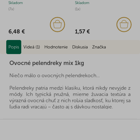
Skladom
Skladom
(7x)
(1x)
6,48 €
1,57 €
Popis
Videá (1)
Hodnotenie
Diskusia
Značka
Ovocné pelendreky mix 1kg
Niečo málo o ovocných pelendrekoch…
Pelendreky patria medzi klasiku, ktorá nikdy nevyjde z
módy. Ich typická pružná, mierne žuvacia textúra a
výrazná ovocná chuť z nich robia sladkosť, ku ktorej sa
ľudia radi vracajú – často aj s dávkou nostalgie.
Ovocné pelendreky mix prinášajú pestrú kombináciu
Z
farieb a chutí v podobe dlhých, mäkkých tyčiniek,
á
ktoré sa dobre držia, ľahko zdieľajú a ešte lepšie
p
chutia. Každý kúsok ponúka iný chuťový tón, vďaka