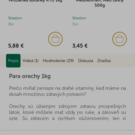
Hrozienka sultánky RTU 1kg
Medokomerc Med Lesný
500g
Skladom
Skladom
(8x)
(5x)
5,88 €
3,45 €
Popis
Videá (1)
Hodnotenie (29)
Diskusia
Značka
Para orechy 1kg
Prečo míňať peniaze na drahé vitamíny, keď máme na
dosah množstvo zdravých potravín?
Orechy sú úžasným zdrojom zdraviu prospešných
látok, ktoré môžete mať vždy po ruke, a zároveň sú
sýte. Sú zdravým a rýchlym občerstvením, len si
musíte vybrať, ktoré orechy sú pre vašu rodinu
vhodné.
Z