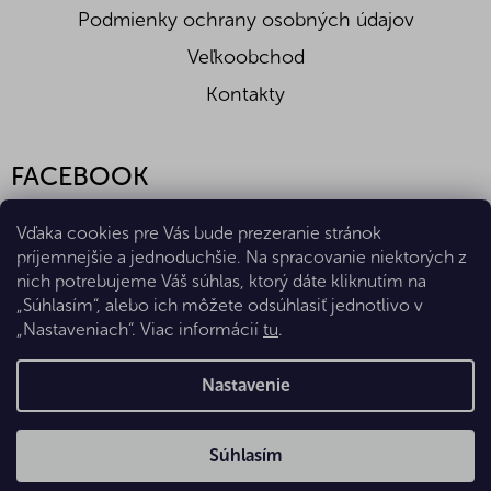
Podmienky ochrany osobných údajov
Veľkoobchod
Kontakty
FACEBOOK
Vďaka cookies pre Vás bude prezeranie stránok
príjemnejšie a jednoduchšie. Na spracovanie niektorých z
nich potrebujeme Váš súhlas, ktorý dáte kliknutím na
„Súhlasím“, alebo ich môžete odsúhlasiť jednotlivo v
„Nastaveniach“. Viac informácií
tu
.
Vytvoril Shoptet Premium
Nastavenie
Copyright 2026
Eshop Diana Company, spol. s r.o.
. Všetky
Súhlasím
práva vyhradené.