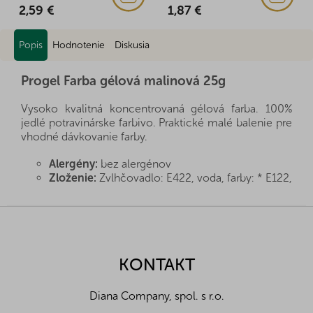
2,59 €
1,87 €
Popis
Hodnotenie
Diskusia
Progel Farba gélová malinová 25g
Vysoko kvalitná koncentrovaná gélová farba. 100%
jedlé potravinárske farbivo. Praktické malé balenie pre
vhodné dávkovanie farby.
Alergény:
bez alergénov
Zloženie:
Zvlhčovadlo: E422, voda, farby: * E122,
* E129, modifikovaný škrob (tapioka).
Návod na použitie:
3g / 1kg hmoty
Z
Upozornění pro spotřebitele:
Varovanie: *E122,
á
*E129 môže mať nepriaznivý vplyv na aktivitu a
p
pozornosť detí.
ä
KONTAKT
Skladovanie:
izbová teplota
t
Nutričné hodnoty na 100g:
i
Diana Company, spol. s r.o.
Energetická hodnota (kJ/kcal)
-
e