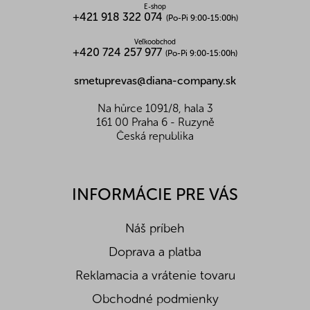
Bielkoviny (g)
-
E-shop
+421 918 322 074
Tuky (g)
-
(Po-Pi 9:00-15:00h)
Z toho nasycené mastné k. (g)
-
Veľkoobchod
Sacharidy (g)
-
+420 724 257 977
(Po-Pi 9:00-15:00h)
Z toho cukry (g)
-
Vláknina (g)
-
smetuprevas@diana-company.sk
Soľ (g)
-
Na hůrce 1091/8, hala 3
161 00 Praha 6 - Ruzyně
Česká republika
INFORMÁCIE PRE VÁS
Náš príbeh
Doprava a platba
Reklamacia a vrátenie tovaru
Obchodné podmienky