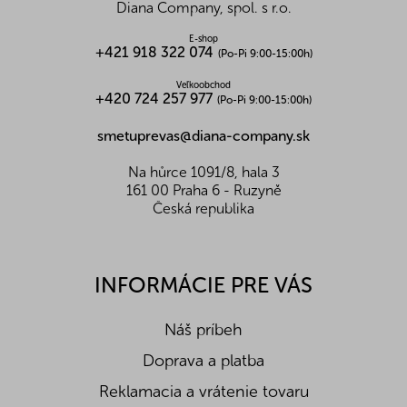
i
Diana Company, spol. s r.o.
e
E-shop
+421 918 322 074
(Po-Pi 9:00-15:00h)
Veľkoobchod
+420 724 257 977
(Po-Pi 9:00-15:00h)
smetuprevas@diana-company.sk
Na hůrce 1091/8, hala 3
161 00 Praha 6 - Ruzyně
Česká republika
INFORMÁCIE PRE VÁS
Náš príbeh
Doprava a platba
Reklamacia a vrátenie tovaru