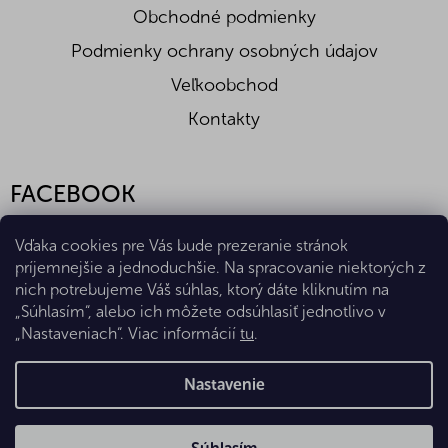
Obchodné podmienky
Podmienky ochrany osobných údajov
Veľkoobchod
Kontakty
FACEBOOK
Vďaka cookies pre Vás bude prezeranie stránok
príjemnejšie a jednoduchšie. Na spracovanie niektorých z
nich potrebujeme Váš súhlas, ktorý dáte kliknutím na
„Súhlasím“, alebo ich môžete odsúhlasiť jednotlivo v
„Nastaveniach“. Viac informácií
tu
.
Vytvoril Shoptet Premium
Nastavenie
Copyright 2026
Eshop Diana Company, spol. s r.o.
. Všetky