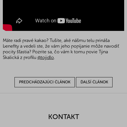
Máte radi pravé kakao? Tušíte, aké nášmu telu prináša
benefity a vedeli ste, že vám jeho popíjanie môže navodiť
pocity šťastia? Pozrite sa, čo vám k tomu povie Týna
Skalická z profilu
@tojidlo
.
PREDCHÁDZAJÚCI ČLÁNOK
ĎALŠÍ ČLÁNOK
Z
á
p
ä
KONTAKT
t