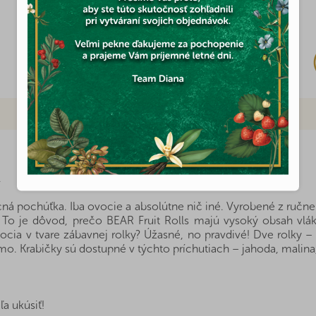
Skladom
3,28 €
.
cná pochúťka. Iba ovocie a absolútne nič iné. Vyrobené z ručn
. To je dôvod, prečo BEAR Fruit Rolls majú vysoký obsah vl
cia v tvare zábavnej rolky? Úžasné, no pravdivé! Dve rolky –
rmo. Krabičky sú dostupné v týchto príchutiach – jahoda, malina
a ukúsiť!