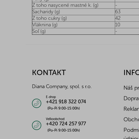
Z toho nasycené mastné k. (g)
-
Sacharidy (g)
63
Z toho cukry (g)
42
Vláknina (g)
10
Soľ (g)
-
Z
á
p
ä
KONTAKT
INF
t
i
Diana Company, spol. s r.o.
Náš p
e
Doprav
E-shop
+421 918 322 074
Reklam
(Po-Pi 9:00-15:00h)
Obch
Veľkoobchod
+420 724 257 977
Podmi
(Po-Pi 9:00-15:00h)
údajo