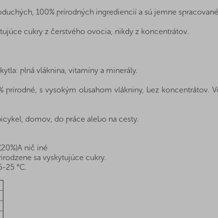
oduchých, 100% prírodných ingrediencií a sú jemne spracované
tujúce cukry z čerstvého ovocia, nikdy z koncentrátov.
tla: plná vláknina, vitamíny a minerály.
% prírodné, s vysokým obsahom vlákniny, bez koncentrátov. V
a bicykel, domov, do práce alebo na cesty.
20%)A nič iné
irodzene sa vyskytujúce cukry.
5-25 °C.