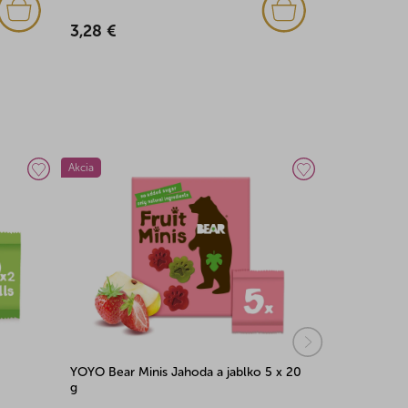
3,28 €
4,50 €
Akcia
YOYO Bear Minis Jahoda a jablko 5 x 20
Mini ovocie
g