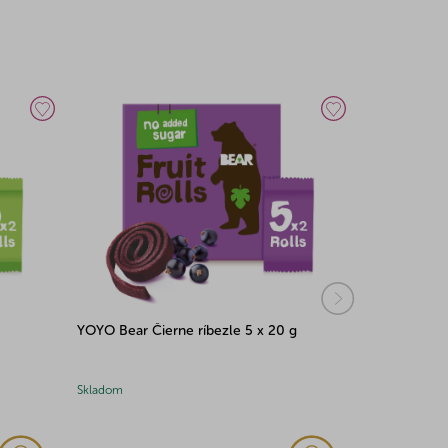
YOYO Bear Čierne ríbezle 5 x 20 g
Fruitfunk Mu
100g
Skladom
Skladom