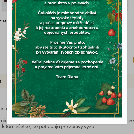
látky čučoriedka 100g
Mini ovocie bez cukru 100g
Skladom
(5x)
2,03 €
a
Značka
me na dosah množstvo zdravých potravín?
inerálov a ďalších cenných látok, ktoré môžete mať pre svoju
 deťom všetko, čo potrebujú pre zdravý vývoj.