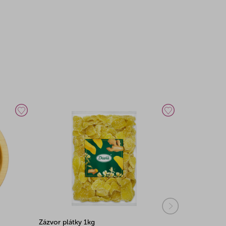
Zázvor plátky 1kg
Zázvor plát