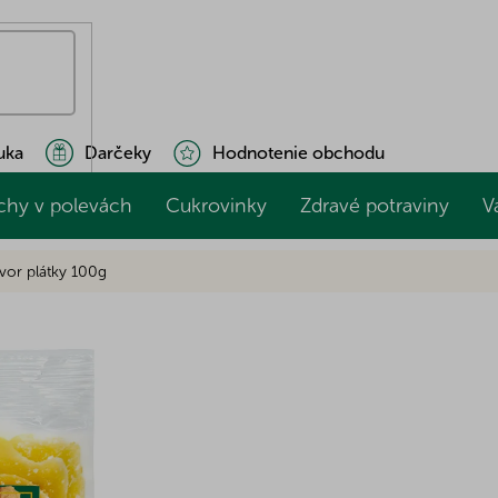
uka
Darčeky
Hodnotenie obchodu
chy v polevách
Cukrovinky
Zdravé potraviny
V
vor plátky 100g