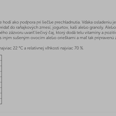
e hodí ako podpora pri liečbe prechladnutia. Vďaka osladeniu
pridať do raňajkových zmesí, jogurtov, kaší alebo granoly. Aleb
ho zázvoru uvariť liečivý čaj, ktorý dodá telu vitamíny a pozit
 s iným sušeným ovocím alebo orieškami a mať tak pripravenú z
ajviac 22 °C a relatívnej vlhkosti najviac 70 %.