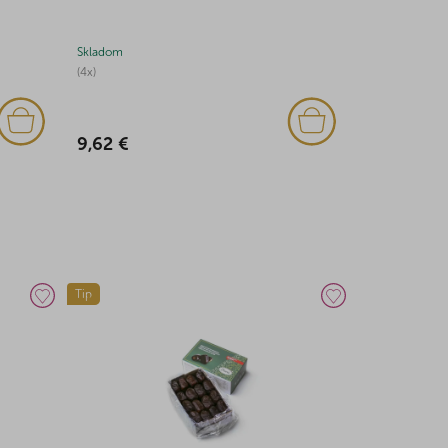
Skladom
Skladom
(4x)
(1x)
9,62 €
4,91 €
Tip
Akcia