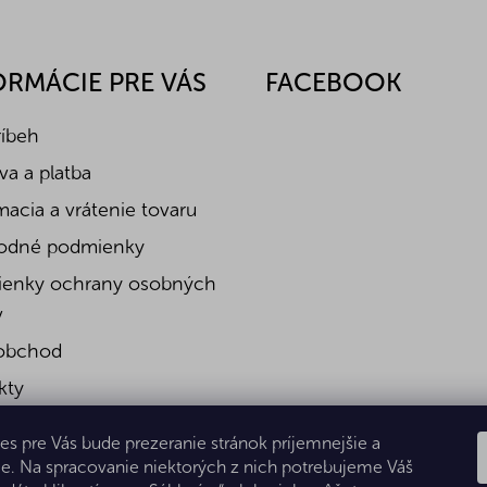
ORMÁCIE PRE VÁS
FACEBOOK
ríbeh
a a platba
acia a vrátenie tovaru
odné podmienky
enky ochrany osobných
v
obchod
kty
es pre Vás bude prezeranie stránok príjemnejšie a
e. Na spracovanie niektorých z nich potrebujeme Váš