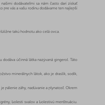
našimi dodávateľmi sa nám často darí získať
to pre vás a vašu rodinu dodávame ten najlepší
ibližne takú hodnotu ako celá ovca.
u dodáva účinná látka nazývaná gingerol. Táto
žstvo minerálnych látok, ako je draslík, sodík,
ko je pálenie záhy, nadúvanie a plynatosť. Okrem
grény, bolesti svalov a bolestivú menštruáciu.