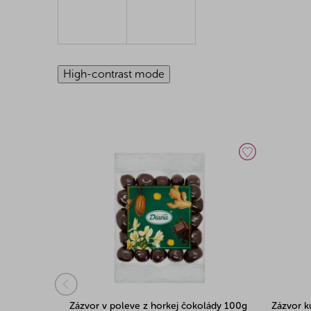
High-contrast mode
Zázvor v poleve z horkej čokolády 100g
Zázvor k