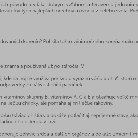
 ich pôvodu a vďaka dobrým vzťahom a férovému jednaniu s 
ovateľov tých najlepších orechov a ovocia z celého sveta. Pre
dovaných korenín? Pol kila tohto výnimočného koreňa malo pr
pe známa a používaná už po stáročia. V
, kde sa hojne využíva pre svoju výraznú vôňu a chuť, ktorú m
odpovedný za pálivosť chilli papričiek.
om vitamínov skupiny B, vitamínov A, C a E a obsahuje veľké mno
 na liečbu chrípky, ale pomáha aj pri liečbe rakoviny.
vorbu tráviacich štia v a dokáže potlačiť aj nepríjemné stavy, a
adinu cholesterolu v krvi.
odporuje zdravie srdca a ďalších orgánov a dokáže zmierniť mi