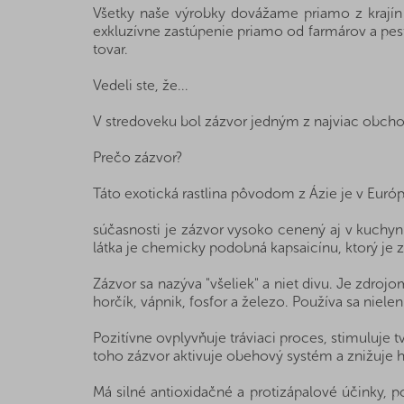
Všetky naše výrobky dovážame priamo z krajín
exkluzívne zastúpenie priamo od farmárov a pest
tovar.
Vedeli ste, že...
V stredoveku bol zázvor jedným z najviac obcho
Prečo zázvor?
Táto exotická rastlina pôvodom z Ázie je v Euró
súčasnosti je zázvor vysoko cenený aj v kuchyni
látka je chemicky podobná kapsaicínu, ktorý je z
Zázvor sa nazýva "všeliek" a niet divu. Je zdroj
horčík, vápnik, fosfor a železo. Používa sa nielen
Pozitívne ovplyvňuje tráviaci proces, stimuluje t
toho zázvor aktivuje obehový systém a znižuje hl
Má silné antioxidačné a protizápalové účinky, p