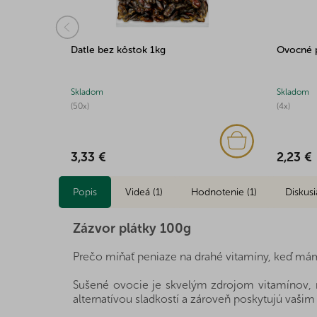
Datle bez kôstok 1kg
Ovocné p
Skladom
Skladom
(50x)
(4x)
3,33 €
2,23 €
Popis
Videá (1)
Hodnotenie (1)
Diskusi
Zázvor plátky 100g
Prečo míňať peniaze na drahé vitamíny, keď má
Sušené ovocie je skvelým zdrojom vitamínov, m
alternatívou sladkostí a zároveň poskytujú vašim