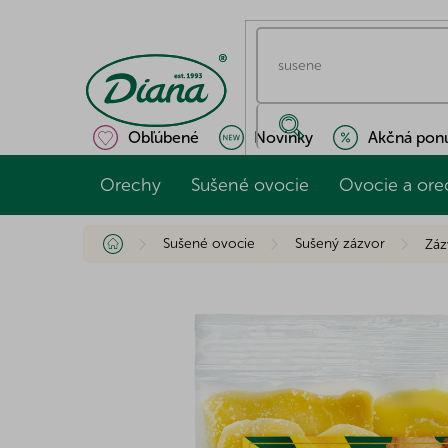
Prejsť
na
obsah
Obľúbené
Novinky
Akčná pon
Orechy
Sušené ovocie
Ovocie a ore
Domov
Sušené ovocie
Sušený zázvor
Záz