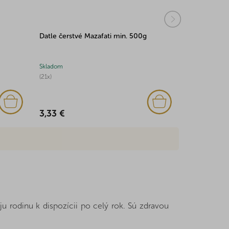
Datle čerstvé Mazafati min. 500g
Medvedíky b
Skladom
Skladom
(21x)
(8x)
3,33 €
1,87 €
 rodinu k dispozícii po celý rok. Sú zdravou