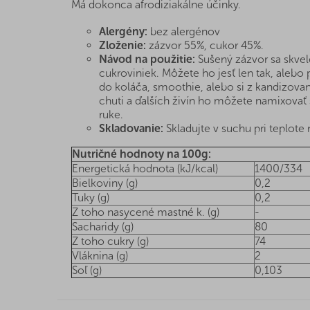
Má dokonca afrodiziakálne účinky.
Alergény:
bez alergénov
Zloženie:
zázvor 55%, cukor 45%.
Návod na použitie:
Sušený zázvor sa skvel
cukroviniek. Môžete ho jesť len tak, alebo 
do koláča, smoothie, alebo si z kandizované
chuti a ďalších živín ho môžete namixovať
ruke.
Skladovanie:
Skladujte v suchu pri teplote n
Nutričné hodnoty na 100g:
Energetická hodnota (kJ/kcal)
1400/334
Bielkoviny (g)
0,2
Tuky (g)
0,2
Z toho nasycené mastné k. (g)
-
Sacharidy (g)
80
Z toho cukry (g)
74
Vláknina (g)
2
Soľ (g)
0,103
Z