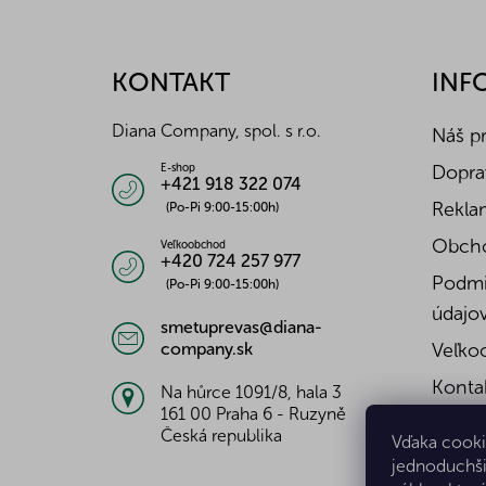
á
p
ä
KONTAKT
INF
t
i
Diana Company, spol. s r.o.
Náš p
e
Doprav
E-shop
+421 918 322 074
Reklam
(Po-Pi 9:00-15:00h)
Obch
Veľkoobchod
+420 724 257 977
Podmi
(Po-Pi 9:00-15:00h)
údajo
smetuprevas@diana-
company.sk
Veľko
Konta
Na hůrce 1091/8, hala 3
161 00 Praha 6 - Ruzyně
Česká republika
Vďaka cooki
jednoduchši