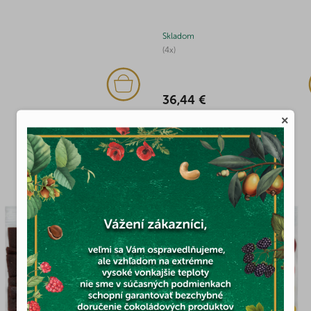
Skladom
(4x)
36,44 €
×
MOHLO BY VÁS ZAUJÍMAŤ