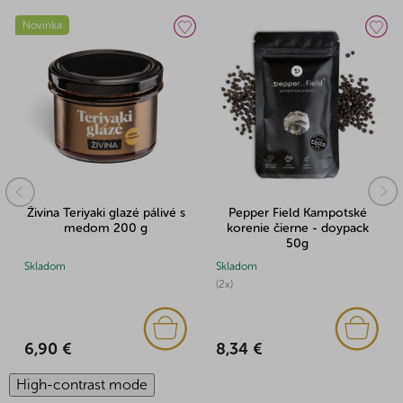
Pepper Field Kampotské
Pepper Field Kampotské
korenie čierne - doypack
korenie čierne - doypack
50g
100g
Skladom
Skladom
(2x)
(4x)
8,34 €
15,04 €
High-contrast mode