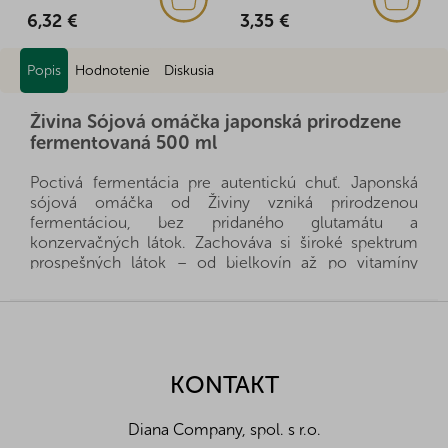
6,32 €
3,35 €
Popis
Hodnotenie
Diskusia
Živina Sójová omáčka japonská prirodzene
fermentovaná 500 ml
Poctivá fermentácia pre autentickú chuť. Japonská
sójová omáčka od Živiny vzniká prirodzenou
fermentáciou, bez pridaného glutamátu a
konzervačných látok. Zachováva si široké spektrum
prospešných látok – od bielkovín až po vitamíny
skupiny B, vitamín A a C. Prečo ju mať vždy po ruke?
Bohatá na umami, prirodzene zvýrazní chuť jedál a
Z
zníži potrebu soli. Skvelá na dochutenie ázijských
á
jedál, polievok, šalátov aj sushi. Vhodná na
p
marinovanie tofu, mäsa, rýb aj zeleniny. Po otvorení
ä
KONTAKT
skladujte v chladničke – vydrží až 2 roky.
t
i
Alergény:
produkt obsahuje obilniny obsahujúce
Diana Company, spol. s r.o.
e
lepok, sójové zrná a môže obsahovať arašidy