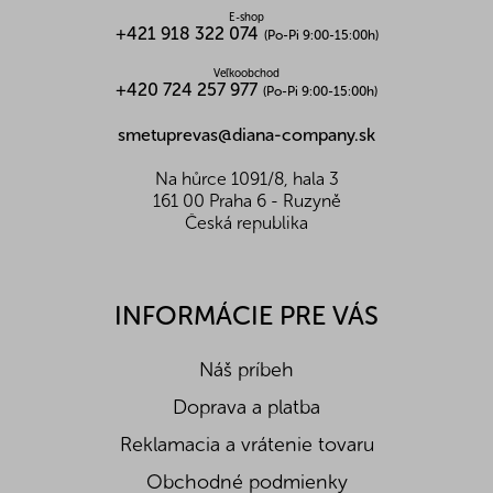
(arašidy), horčicu, orechy, sezamové semená,
E-shop
+421 918 322 074
zeler
(Po-Pi 9:00-15:00h)
Zloženie:
Pitná voda, sójové bôby, pšenica
Veľkoobchod
(lepok odstránený počas fermentácie), jedlá soľ.
+420 724 257 977
(Po-Pi 9:00-15:00h)
Môže obsahovať stopy škrupinových plodov,
arašidov, sezamu, zeleru a horčice.
smetuprevas@diana-company.sk
Skladovanie:
Skladujte na suchom, temnom a
chladnejšom mieste a po otvorení spotrebujte
Na hůrce 1091/8, hala 3
do 90 dní.
161 00 Praha 6 - Ruzyně
Česká republika
Nutričné hodnoty na 100g:
Energetická hodnota (kJ/kcal)
279/66
Bielkoviny (g)
9,1
Tuky (g)
-
INFORMÁCIE PRE VÁS
Z toho nasycené mastné k. (g)
-
Sacharidy (g)
2,1
Náš príbeh
Z toho cukry (g)
-
Vláknina (g)
-
Doprava a platba
Soľ (g)
17,1
Reklamacia a vrátenie tovaru
Obchodné podmienky