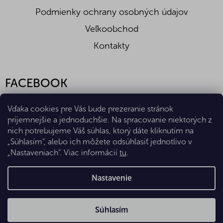
Podmienky ochrany osobných údajov
Veľkoobchod
Kontakty
FACEBOOK
Vďaka cookies pre Vás bude prezeranie stránok
príjemnejšie a jednoduchšie. Na spracovanie niektorých z
nich potrebujeme Váš súhlas, ktorý dáte kliknutím na
„Súhlasím“, alebo ich môžete odsúhlasiť jednotlivo v
„Nastaveniach“. Viac informácií
tu
.
Vytvoril Shoptet Premium
Nastavenie
Copyright 2026
Eshop Diana Company, spol. s r.o.
. Všetky
Súhlasím
práva vyhradené.