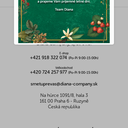
Z
á
p
ä
KONTAKT
t
i
Diana Company, spol. s r.o.
e
E-shop
+421 918 322 074
(Po-Pi 9:00-15:00h)
Veľkoobchod
+420 724 257 977
(Po-Pi 9:00-15:00h)
smetuprevas@diana-company.sk
Na hůrce 1091/8, hala 3
161 00 Praha 6 - Ruzyně
Česká republika