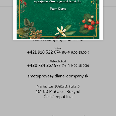
Z
á
p
ä
KONTAKT
t
i
Diana Company, spol. s r.o.
e
E-shop
+421 918 322 074
(Po-Pi 9:00-15:00h)
Veľkoobchod
+420 724 257 977
(Po-Pi 9:00-15:00h)
smetuprevas@diana-company.sk
Na hůrce 1091/8, hala 3
161 00 Praha 6 - Ruzyně
Česká republika