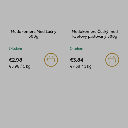
Medokomerc Med Lúčny
Medokomerc Český med
500g
Kvetový pastovaný 500g
Skladom
Skladom
€2,98
€3,84
Jednotková
Jednotková
€5,96 / 1 kg
€7,68 / 1 kg
cena:
cena: