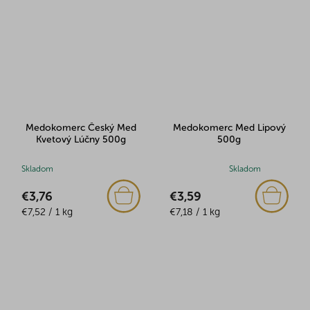
hviezdičiek.
hviezdičiek.
Medokomerc Český Med
Medokomerc Med Lipový
Kvetový Lúčny 500g
500g
Skladom
Priemerné
Skladom
hodnotenie
€3,76
€3,59
produktu
Jednotková
Jednotková
€7,52 / 1 kg
je
€7,18 / 1 kg
cena:
cena:
5,0
z
5
hviezdičiek.