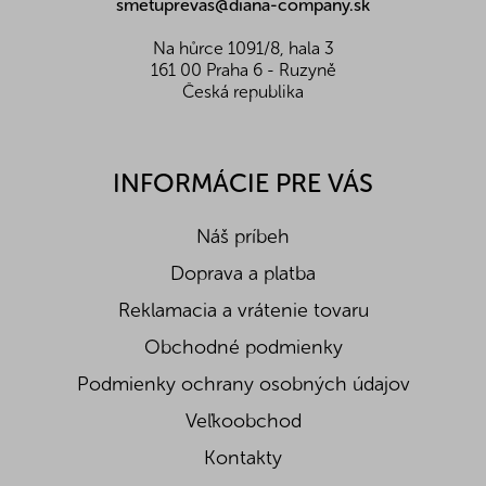
smetuprevas@diana-company.sk
p
i
s
Na hůrce 1091/8, hala 3
u
161 00 Praha 6 - Ruzyně
Česká republika
INFORMÁCIE PRE VÁS
Náš príbeh
Doprava a platba
Reklamacia a vrátenie tovaru
Obchodné podmienky
Podmienky ochrany osobných údajov
Veľkoobchod
Kontakty