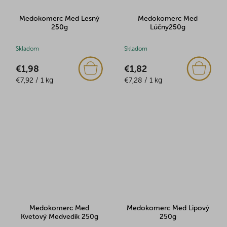
Medokomerc Med Lesný
Medokomerc Med
250g
Lúčny250g
Skladom
Skladom
€1,98
€1,82
Jednotková
Jednotková
€7,92 / 1 kg
€7,28 / 1 kg
cena:
cena:
Medokomerc Med
Medokomerc Med Lipový
Kvetový Medvedík 250g
250g