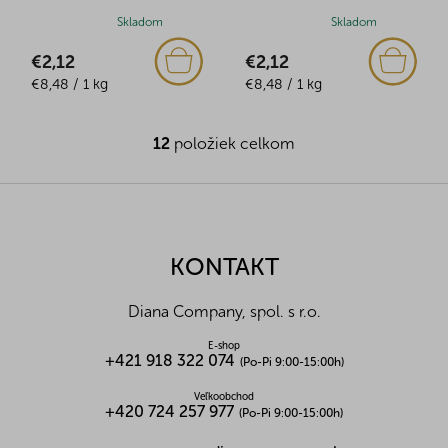
Priemerné
Skladom
Priemerné
Skladom
hodnotenie
hodnotenie
€2,12
€2,12
produktu
produktu
Jednotková
Jednotková
je
€8,48 / 1 kg
je
€8,48 / 1 kg
cena:
cena:
4,0
5,0
z
z
12
položiek celkom
5
5
O
hviezdičiek.
hviezdičiek.
v
l
Z
á
á
d
p
a
ä
KONTAKT
c
t
i
i
e
Diana Company, spol. s r.o.
p
e
r
E-shop
v
+421 918 322 074
(Po-Pi 9:00-15:00h)
k
y
Veľkoobchod
+420 724 257 977
(Po-Pi 9:00-15:00h)
v
ý