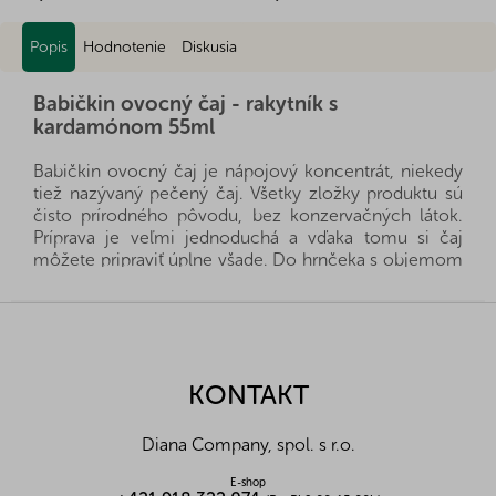
Popis
Hodnotenie
Diskusia
Babičkin ovocný čaj - rakytník s
kardamónom 55ml
Babičkin ovocný čaj je nápojový koncentrát, niekedy
tiež nazývaný pečený čaj. Všetky zložky produktu sú
čisto prírodného pôvodu, bez konzervačných látok.
Príprava je veľmi jednoduchá a vďaka tomu si čaj
môžete pripraviť úplne všade. Do hrnčeka s objemom
0,2 l dáte 2-3 lyžičky čaju a zalejete horúcou vodou. V
prípade, že chcete studený nápoj, nie je problém.
Z
Namiesto horúcej vody môžete použiť studenú a
á
napríklad aj perlivú vodu. Získate tak osviežujúci letný
p
nápoj.
ä
KONTAKT
t
Alergény:
bez alergénov
i
Zloženie:
voda, fruktóza, rakytník 21%, jablko,
Diana Company, spol. s r.o.
e
jahoda, malina, kardamón
E-shop