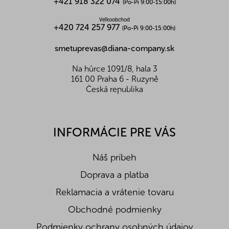
Nutričné hodnoty na 100g:
+421 918 322 074
(Po-Pi 9:00-15:00h)
Energetická hodnota (kJ/kcal)
561/134
Veľkoobchod
Bielkoviny (g)
0,5
+420 724 257 977
(Po-Pi 9:00-15:00h)
Tuky (g)
1,4
Z toho nasycené mastné k. (g)
0,1
smetuprevas@diana-company.sk
Sacharidy (g)
29
Z toho cukry (g)
27
Na hůrce 1091/8, hala 3
Vláknina (g)
0
161 00 Praha 6 - Ruzyně
Soľ (g)
0
Česká republika
INFORMÁCIE PRE VÁS
Náš príbeh
Doprava a platba
Reklamacia a vrátenie tovaru
Obchodné podmienky
Podmienky ochrany osobných údajov