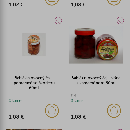
1,02 €
1,08 €
Babičkin ovocný čaj -
Babičkin ovocný čaj - višne
pomaranč so škoricou
s kardamónom 60ml
60ml
(1x)
Skladom
Skladom
1,08 €
1,08 €