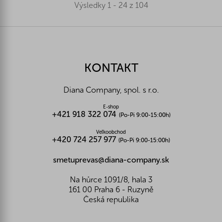
Výsledky 1 - 24 z 104
Z
á
p
ä
KONTAKT
t
i
Diana Company, spol. s r.o.
e
E-shop
+421 918 322 074
(Po-Pi 9:00-15:00h)
Veľkoobchod
+420 724 257 977
(Po-Pi 9:00-15:00h)
smetuprevas@diana-company.sk
Na hůrce 1091/8, hala 3
161 00 Praha 6 - Ruzyně
Česká republika