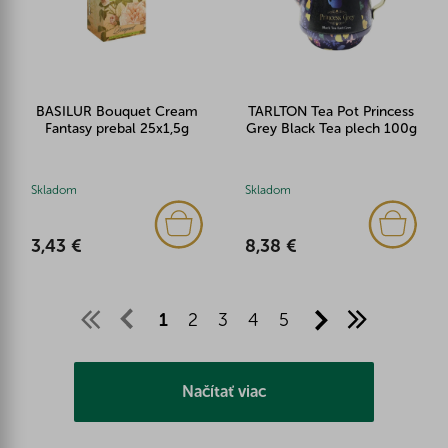
BASILUR Bouquet Cream
TARLTON Tea Pot Princess
Fantasy prebal 25x1,5g
Grey Black Tea plech 100g
Skladom
Skladom
3,43 €
8,38 €
1
2
3
4
5
Načítať viac