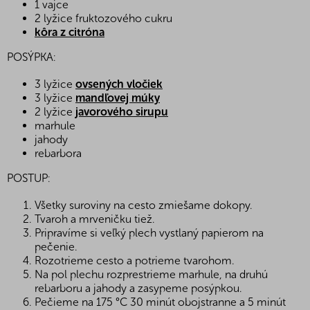
1 vajce
2 lyžice fruktozového cukru
kôra z citróna
POSÝPKA:
3 lyžice
ovsených vločiek
3 lyžice
mandľovej múky
2 lyžice
javorového sirupu
marhule
jahody
rebarbora
POSTUP:
Všetky suroviny na cesto zmiešame dokopy.
Tvaroh a mrveničku tiež.
Pripravíme si veľký plech vystlaný papierom na
pečenie.
Rozotrieme cesto a potrieme tvarohom.
Na pol plechu rozprestrieme marhule, na druhú
rebarboru a jahody a zasypeme posýpkou.
Pečieme na 175 °C 30 minút obojstranne a 5 minút