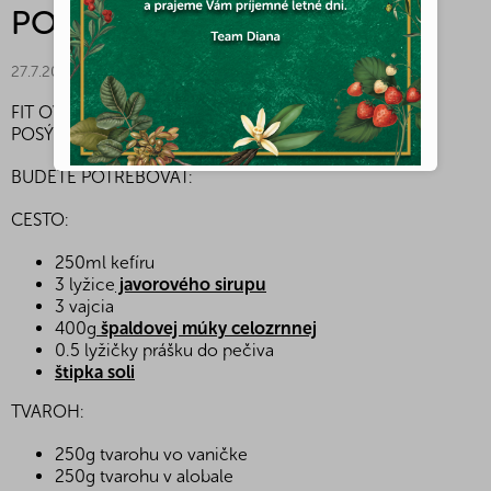
POSÝPKOU
27.7.2021
FIT OVOCNÝ KOLÁČ S TVAROHOM A MANDĽOVOU
POSÝPKOU
BUDETE POTREBOVAŤ:
CESTO:
250ml kefíru
3 lyžice
javorového sirupu
3 vajcia
400g
špaldovej múky celozrnnej
0.5 lyžičky prášku do pečiva
štipka soli
TVAROH:
250g tvarohu vo vaničke
250g tvarohu v alobale