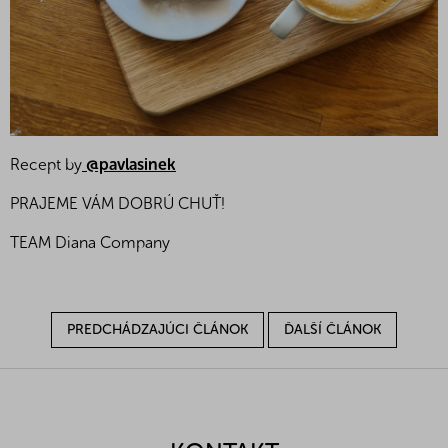
Recept by
@pavlasinek
PRAJEME VÁM DOBRÚ CHUŤ!
TEAM Diana Company
PREDCHÁDZAJÚCI ČLÁNOK
ĎALŠÍ ČLÁNOK
Z
á
p
ä