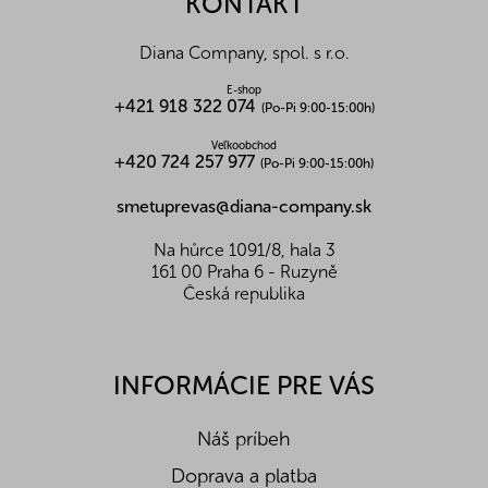
KONTAKT
t
i
Diana Company, spol. s r.o.
e
E-shop
+421 918 322 074
(Po-Pi 9:00-15:00h)
Veľkoobchod
+420 724 257 977
(Po-Pi 9:00-15:00h)
smetuprevas@diana-company.sk
Na hůrce 1091/8, hala 3
161 00 Praha 6 - Ruzyně
Česká republika
INFORMÁCIE PRE VÁS
Náš príbeh
Doprava a platba