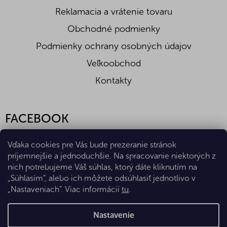
Reklamacia a vrátenie tovaru
Obchodné podmienky
Podmienky ochrany osobných údajov
Veľkoobchod
Kontakty
FACEBOOK
Vďaka cookies pre Vás bude prezeranie stránok
príjemnejšie a jednoduchšie. Na spracovanie niektorých z
nich potrebujeme Váš súhlas, ktorý dáte kliknutím na
„Súhlasím“, alebo ich môžete odsúhlasiť jednotlivo v
„Nastaveniach“. Viac informácií
tu
.
Vytvoril Shoptet Premium
Nastavenie