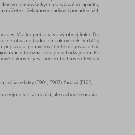
é tkanivo predovšetkým pohybového aparátu,
 môžete si želatínové sladkosti poriadne užiť.
proces. Všetko prebieha vo výrobnej linke. Do
presné obrazce budúcich cukroviniek. V ďalšej
 pripravujú potravinoví technológovia v tzv.
ujúca várka totožná s tou predchádzajúcou. Po
ínové cukrovinky sa potom buď rovno leštia v
, leštiace látky (E901, E903), farbivá (E102,
mozrejme len tak do úst, ale rozhodne urobia