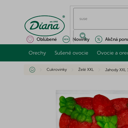
Prejsť
na
obsah
Obľúbené
Novinky
Akčná pon
Orechy
Sušené ovocie
Ovocie a ore
Domov
Cukrovinky
Želé XXL
Jahody XXL 