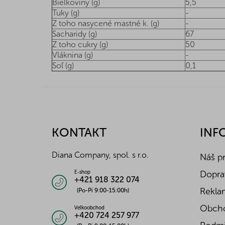
Bielkoviny (g)
5,5
Tuky (g)
-
Z toho nasycené mastné k. (g)
-
Sacharidy (g)
67
Z toho cukry (g)
50
Vláknina (g)
-
Soľ (g)
0,1
Z
á
p
ä
KONTAKT
INF
t
i
Diana Company, spol. s r.o.
Náš p
e
Doprav
E-shop
+421 918 322 074
Reklam
(Po-Pi 9:00-15:00h)
Obch
Veľkoobchod
+420 724 257 977