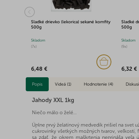
m 100g
Sladké drievko (lekorica) sekané komfity
Sladké d
500g
500g
Skladom
Skladom
(7x)
(9x)
6,48 €
6,32 €
Popis
Videá (1)
Hodnotenie (4)
Diskus
Jahody XXL 1kg
Niečo málo o želé…
Úplne prvý želatínový medvedík prišiel na svet u
cukrovinky všetkých možných tvarov, veľkostí, fa
sa zdať, že okrem maškrtenia neprináša veľa úži