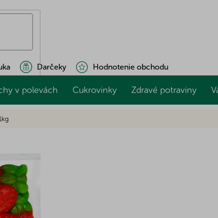
uka
Darčeky
Hodnotenie obchodu
chy v polevách
Cukrovinky
Zdravé potraviny
V
1kg