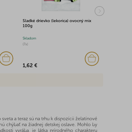
Sladké drievko (lekorica) ovocný mix
Fazuľky 100
100g
Skladom
Skladom
(7x)
(2x)
1,62 €
1,92 €
veta a teraz sú na trhu k dispozícii želatínové
esmú chýbať na žiadnej detskej oslave. Mohlo by
adkosti vyrába, je látka prírodného charakteru