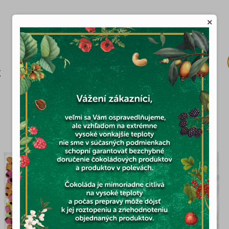
×
Skladom
€
7,04 €
MOHLO BY VÁS ZAUJÍMAŤ