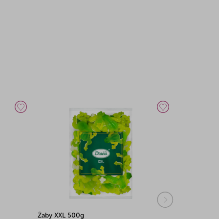
Žaby XXL 500g
Vajíčka XXL