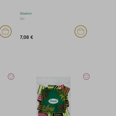
Skladom
Skladom
(1x)
(1x)
7,08 €
6,73 €