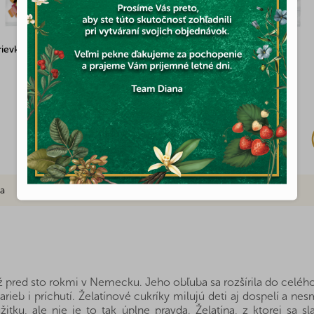
rievko (lekorica) ovocné valčeky
Kyslé želé dážďovky 100g
Skladom
1,77 €
ia
Značka
ž pred sto rokmi v Nemecku. Jeho obľuba sa rozšírila do celého s
rieb i príchutí. Želatínové cukríky milujú deti aj dospelí a n
tku, ale nie je to tak úplne pravda. Želatína, z ktorej sa sl