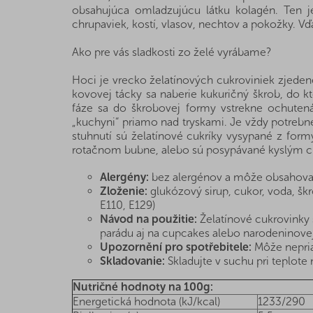
obsahujúca omladzujúcu látku kolagén. Ten j
chrupaviek, kostí, vlasov, nechtov a pokožky. V
Ako pre vás sladkosti zo želé vyrábame?
Hoci je vrecko želatínových cukroviniek zjedené
kovovej tácky sa naberie kukuričný škrob, do kt
fáze sa do škrobovej formy vstrekne ochutená 
„kuchyni“ priamo nad tryskami. Je vždy potrebn
stuhnutí sú želatínové cukríky vysypané z for
rotačnom bubne, alebo sú posypávané kyslým c
Alergény:
bez alergénov a môže obsahova
Zloženie:
glukózový sirup, cukor, voda, škro
E110, E129)
Návod na použitie:
Želatínové cukrovinky 
parádu aj na cupcakes alebo narodeninovej
Upozornění pro spotřebitele:
Môže nepria
Skladovanie:
Skladujte v suchu pri teplote n
Nutričné hodnoty na 100g:
Energetická hodnota (kJ/kcal)
1233/290