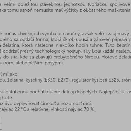
e veľmi dôležitou stavebnou jednotkou tvoriacou spojivov
ďaka tomu aspoň nemusíte mať výčitky z občasného maškrtenia a
 počas chvíľky, ich výroba je náročný, avšak veľmi zaujímavý 
orého sa odtlačí forma, ktorá škrob udusá a zároveň pripraví 
želatína, ktorá následne niekoľko hodín tuhne. Túto želatínu
é dodržať presný technologický postup, aby bola každá nasled
my do sita, kde sa zbavujú prebytočného škrobu. Hotové želat
ukrom, alebo ďalšími posypmi.
ť mlieko
b, želatína, kyseliny (E330, E270), regulátor kyslosti E325, aróma
sú obľúbenou pochúťkou pre deti aj dospelých. Najlepšie sú sa
 torte.
znivo ovplyvňovať činnosť a pozornosť detí.
ajviac 22 °C a relatívnej vlhkosti najviac 70 %.