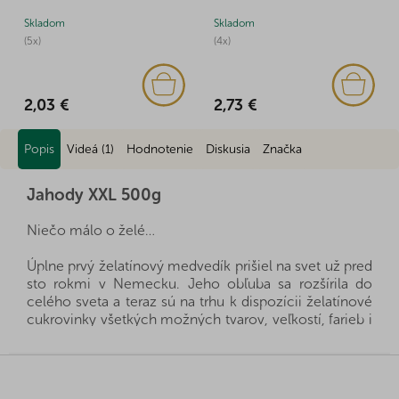
Skladom
Skladom
(5x)
(4x)
2,03 €
2,73 €
Popis
Videá (1)
Hodnotenie
Diskusia
Značka
Jahody XXL 500g
Niečo málo o želé…
Úplne prvý želatínový medvedík prišiel na svet už pred
sto rokmi v Nemecku. Jeho obľuba sa rozšírila do
celého sveta a teraz sú na trhu k dispozícii želatínové
cukrovinky všetkých možných tvarov, veľkostí, farieb i
príchutí. Želatínové cukríky milujú deti aj dospelí a
nesmú chýbať na žiadnej detskej oslave. Mohlo by sa
Z
zdať, že okrem maškrtenia neprináša veľa úžitku, ale
á
nie je to tak úplne pravda. Želatína, z ktorej sa sladkosti